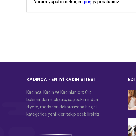
Yorum yapabilmek için
giriş
yapmalısınız.
KADINCA - EN İYI KADIN SITESI
EDI
Kadınca: Kadın ve Kadınlar için; Cilt
bakımından makyaja, saç bakımından
diyete, modadan dekorasyona bir çok
kategoride yenilikleri takip edebilirsiniz.