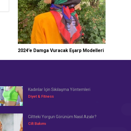
2024’e Damga Vuracak Eşarp Modelleri
Kadınlar İçin Sıkılaşma Yöntemleri
Diyet & Fitness
Ciltteki Yorgun Görünüm Nasıl Azalır?
Cilt Bakımı