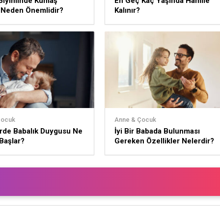
Giyiminde Kumaş
En Geç Kaç Yaşında Hamile
i Neden Önemlidir?
Kalınır?
Çocuk
Anne & Çocuk
rde Babalık Duygusu Ne
İyi Bir Babada Bulunması
Başlar?
Gereken Özellikler Nelerdir?