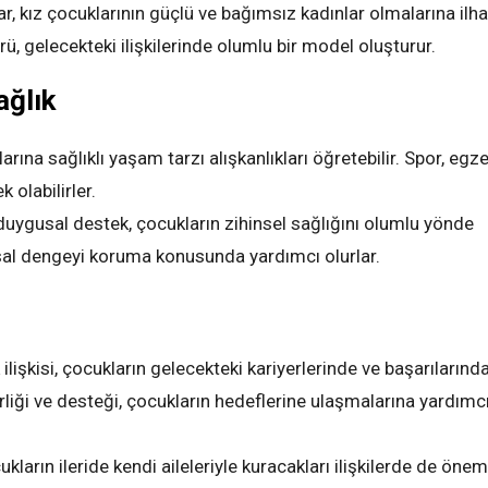
ar, kız çocuklarının güçlü ve bağımsız kadınlar olmalarına il
gürü, gelecekteki ilişkilerinde olumlu bir model oluşturur.
ağlık
larına sağlıklı yaşam tarzı alışkanlıkları öğretebilir. Spor, egz
olabilirler.
 duygusal destek, çocukların zihinsel sağlığını olumlu yönde
usal dengeyi koruma konusunda yardımcı olurlar.
 ilişkisi, çocukların gelecekteki kariyerlerinde ve başarılarınd
erliği ve desteği, çocukların hedeflerine ulaşmalarına yardımc
ukların ileride kendi aileleriyle kuracakları ilişkilerde de öneml