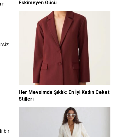
Eskimeyen Gücü
ham
ersiz
Her Mevsimde Şıklık: En İyi Kadın Ceket
Stilleri
a
ı
i bir