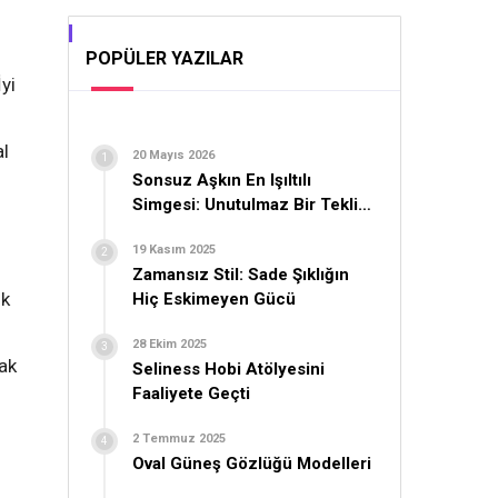
POPÜLER YAZILAR
İyi
al
20 Mayıs 2026
Sonsuz Aşkın En Işıltılı
Simgesi: Unutulmaz Bir Teklif
İçin Yüzük Seçimi
19 Kasım 2025
Zamansız Stil: Sade Şıklığın
ik
Hiç Eskimeyen Gücü
28 Ekim 2025
rak
Seliness Hobi Atölyesini
Faaliyete Geçti
2 Temmuz 2025
Oval Güneş Gözlüğü Modelleri