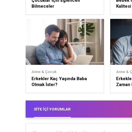
Çocuklar İçin Eğlenceli
Bebek 
Bilmeceler
Kalites
Anne & Çocuk
Anne & 
Erkekler Kaç Yaşında Baba
Erkekle
Olmak İster?
Zaman 
SITE İÇI YORUMLAR