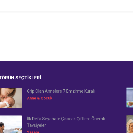
TÖRÜN SEÇTIKLERI
Grip Olan Annelere 7 Emzirme Kuralı
Anne & Çocuk
İlk Defa Seyahate Çıkacak Çiftlere Önemli
Tavsiyeler
Yaşam