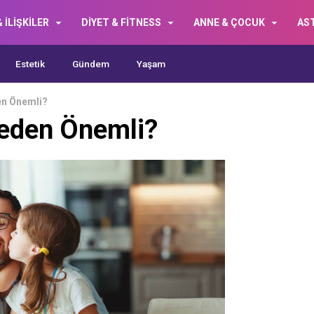
 İLİŞKİLER
DİYET & FİTNESS
ANNE & ÇOCUK
AS
Estetik
Gündem
Yaşam
en Önemli?
Neden Önemli?