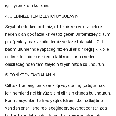
için iyi bir krem kullanın.
4. CİLDİNİZE TEMİZLEYİCİ UYGULAYIN
Seyahat ederken cildimiz, ciltte biriken ve sivilcelere
neden olan çok fazla kir ve toz çeker. Bir temizleyici tüm
pisliği yıkayacak ve cildi temiz ve taze tutacaktır. Cilt
bakım ürünlerinde yapacağınız en ufak bir değişiklik bile
cildinizde aniden etki edip tatil molalarına neden
olabileceğinden temizleyicinizi yanınızda bulundurun.
5. TONİKTEN FAYDALANIN
Ciltteki herhangi bir kızarıklığı veya tahrişi yatıştırmak
için nemlendirici bir yüz sisini elinizin altında bulundurun.
Formülasyonları terli ve yağlı cildi anında matlaştırıp
yeniden enerjilendirebileceğinden, seyahat çantanızda
bir tonik mutlaka bulundurun. Tonik ayrıca, cildin pH