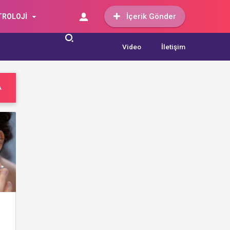
İçerik Gönder
TROLOJİ
Video
İletişim
A