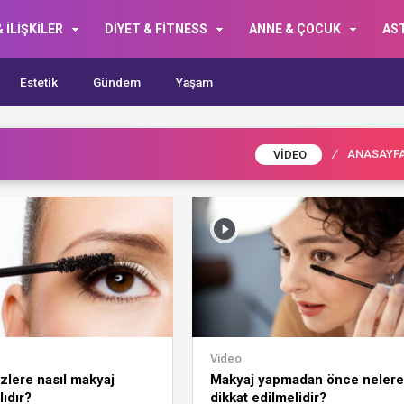
 İLİŞKİLER
DİYET & FİTNESS
ANNE & ÇOCUK
AS
Estetik
Gündem
Yaşam
/
ANASAYF
VIDEO
Video
zlere nasıl makyaj
Makyaj yapmadan önce nelere
lıdır?
dikkat edilmelidir?