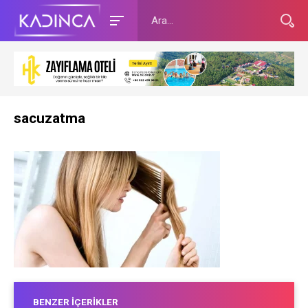
sacuzatma
BENZER İÇERIKLER