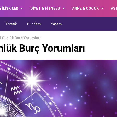
 İLİŞKİLER
DİYET & FİTNESS
ANNE & ÇOCUK
AS
Estetik
Gündem
Yaşam
 Günlük Burç Yorumları
lük Burç Yorumları