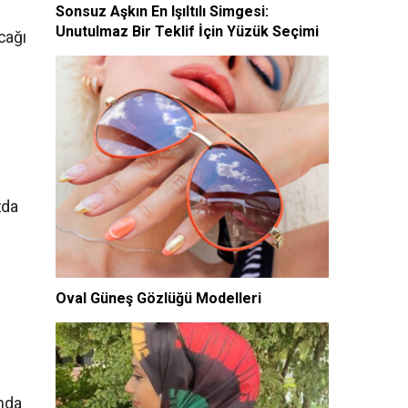
Sonsuz Aşkın En Işıltılı Simgesi:
Unutulmaz Bir Teklif İçin Yüzük Seçimi
cağı
zda
Oval Güneş Gözlüğü Modelleri
unda