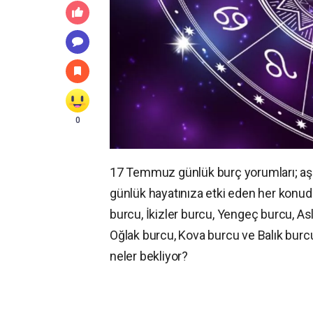
0
17 Temmuz günlük burç yorumları; aşk
günlük hayatınıza etki eden her konu
burcu, İkizler burcu, Yengeç burcu, As
Oğlak burcu, Kova burcu ve Balık bu
neler bekliyor?