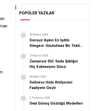
POPÜLER YAZILAR
yan
aman
20 Mayıs 2026
Sonsuz Aşkın En Işıltılı
Simgesi: Unutulmaz Bir Teklif
İçin Yüzük Seçimi
19 Kasım 2025
Zamansız Stil: Sade Şıklığın
Hiç Eskimeyen Gücü
ım
28 Ekim 2025
Seliness Hobi Atölyesini
Faaliyete Geçti
2 Temmuz 2025
Oval Güneş Gözlüğü Modelleri