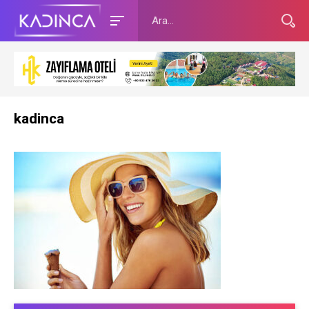
kadinca