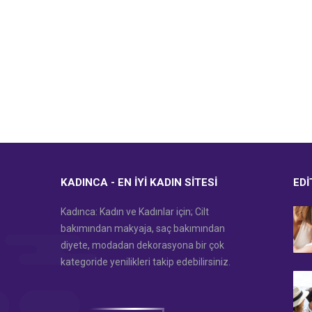
KADINCA - EN İYI KADIN SITESI
EDI
Kadınca: Kadın ve Kadınlar için; Cilt
bakımından makyaja, saç bakımından
diyete, modadan dekorasyona bir çok
kategoride yenilikleri takip edebilirsiniz.