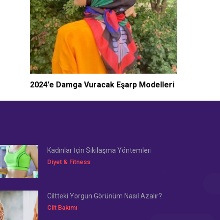
2024’e Damga Vuracak Eşarp Modelleri
Kadınlar İçin Sıkılaşma Yöntemleri
Diyet & Fitness
Ciltteki Yorgun Görünüm Nasıl Azalır?
Cilt Bakımı