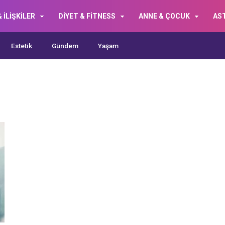
 İLİŞKİLER
DİYET & FİTNESS
ANNE & ÇOCUK
AS
Estetik
Gündem
Yaşam