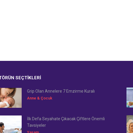
TÖRÜN SEÇTIKLERI
Grip Olan Annelere 7 Emzirme Kuralı
Anne & Çocuk
İlk Defa Seyahate Çıkacak Çiftlere Önemli
Tavsiyeler
Yaşam