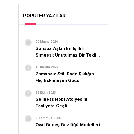
POPÜLER YAZILAR
20 Mayıs 2026
Sonsuz Aşkın En Işıltılı
Simgesi: Unutulmaz Bir Teklif
İçin Yüzük Seçimi
19 Kasım 2025
Zamansız Stil: Sade Şıklığın
Hiç Eskimeyen Gücü
28 Ekim 2025
Seliness Hobi Atölyesini
Faaliyete Geçti
2 Temmuz 2025
Oval Güneş Gözlüğü Modelleri