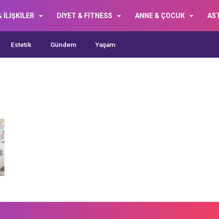
 İLİŞKİLER
DİYET & FİTNESS
ANNE & ÇOCUK
AS
Estetik
Gündem
Yaşam