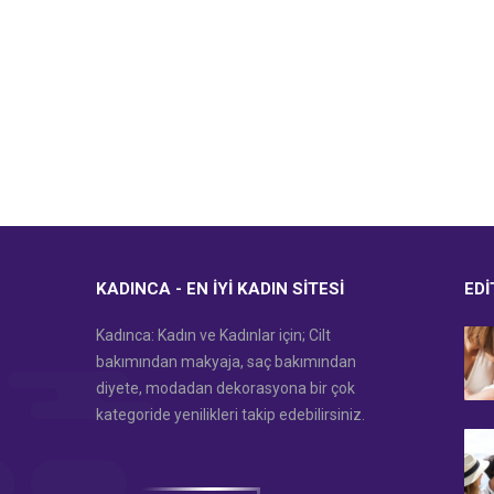
KADINCA - EN İYI KADIN SITESI
EDI
Kadınca: Kadın ve Kadınlar için; Cilt
bakımından makyaja, saç bakımından
diyete, modadan dekorasyona bir çok
kategoride yenilikleri takip edebilirsiniz.