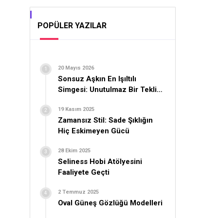
POPÜLER YAZILAR
20 Mayıs 2026
Sonsuz Aşkın En Işıltılı
Simgesi: Unutulmaz Bir Teklif
İçin Yüzük Seçimi
19 Kasım 2025
Zamansız Stil: Sade Şıklığın
Hiç Eskimeyen Gücü
28 Ekim 2025
Seliness Hobi Atölyesini
Faaliyete Geçti
2 Temmuz 2025
Oval Güneş Gözlüğü Modelleri