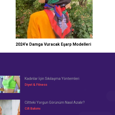
2024’e Damga Vuracak Eşarp Modelleri
Kadınlar İçin Sıkılaşma Yöntemleri
Diyet & Fitness
Ciltteki Yorgun Görünüm Nasıl Azalır?
Cilt Bakımı