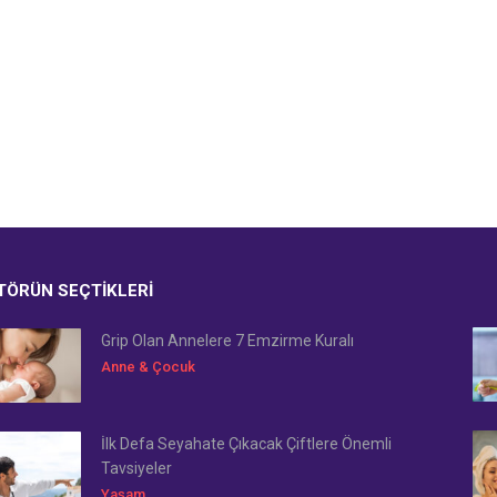
TÖRÜN SEÇTIKLERI
Grip Olan Annelere 7 Emzirme Kuralı
Anne & Çocuk
İlk Defa Seyahate Çıkacak Çiftlere Önemli
Tavsiyeler
Yaşam