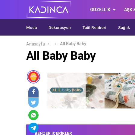
GÜZELLİK
AŞK &
Moda
Dekorasyon
Tatil Rehberi
Sağlık
All Baby Baby
Anasayfa
All Baby Baby
BENZER İÇERIKLER