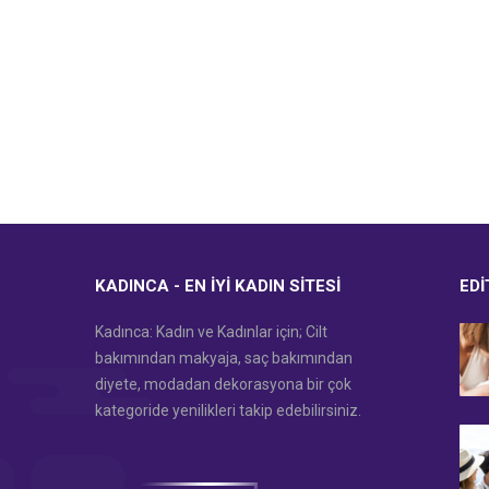
KADINCA - EN İYI KADIN SITESI
EDI
Kadınca: Kadın ve Kadınlar için; Cilt
bakımından makyaja, saç bakımından
diyete, modadan dekorasyona bir çok
kategoride yenilikleri takip edebilirsiniz.