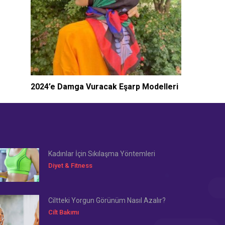
2024’e Damga Vuracak Eşarp Modelleri
Kadınlar İçin Sıkılaşma Yöntemleri
Diyet & Fitness
Ciltteki Yorgun Görünüm Nasıl Azalır?
Cilt Bakımı