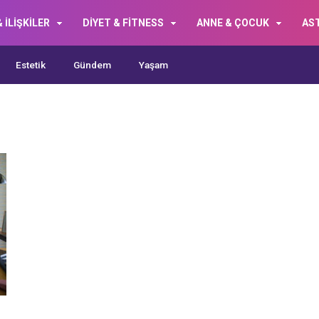
 İLİŞKİLER
DİYET & FİTNESS
ANNE & ÇOCUK
AS
Estetik
Gündem
Yaşam