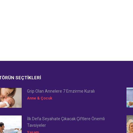
TÖRÜN SEÇTIKLERI
Grip Olan Annelere 7 Emzirme Kuralı
Anne & Çocuk
İlk Defa Seyahate Çıkacak Çiftlere Önemli
Tavsiyeler
Yaşam