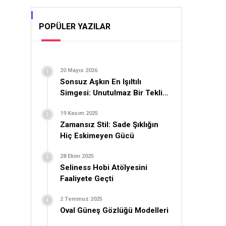
POPÜLER YAZILAR
20 Mayıs 2026
Sonsuz Aşkın En Işıltılı
Simgesi: Unutulmaz Bir Teklif
İçin Yüzük Seçimi
19 Kasım 2025
Zamansız Stil: Sade Şıklığın
Hiç Eskimeyen Gücü
28 Ekim 2025
Seliness Hobi Atölyesini
Faaliyete Geçti
2 Temmuz 2025
Oval Güneş Gözlüğü Modelleri