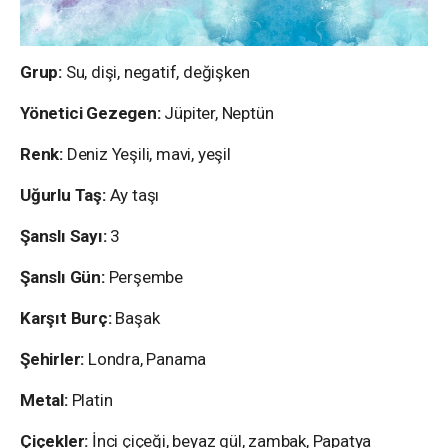
Grup:
Su, dişi, negatif, değişken
Yönetici Gezegen:
Jüpiter, Neptün
Renk:
Deniz Yeşili, mavi, yeşil
Uğurlu Taş:
Ay taşı
Şanslı Sayı:
3
Şanslı Gün:
Perşembe
Karşıt Burç:
Başak
Şehirler:
Londra, Panama
Metal:
Platin
Çiçekler:
İnci çiçeği, beyaz gül, zambak, Papatya