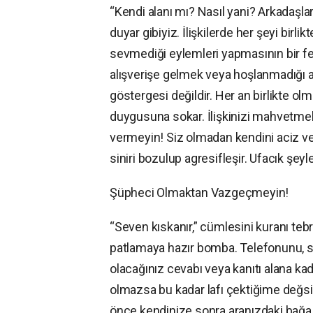
“Kendi alanı mı? Nasıl yani? Arkadaşlar
duyar gibiyiz. İlişkilerde her şeyi bir
sevmediği eylemleri yapmasının bir fe
alışverişe gelmek veya hoşlanmadığı a
göstergesi değildir. Her an birlikte olmak
duygusuna sokar. İlişkinizi mahvetmek i
vermeyin! Siz olmadan kendini aciz ve
siniri bozulup agresifleşir. Ufacık şe
Şüpheci Olmaktan Vazgeçmeyin!
“Seven kıskanır,” cümlesini kuranı tebri
patlamaya hazır bomba. Telefonunu, s
olacağınız cevabı veya kanıtı alana kad
olmazsa bu kadar lafı çektiğime değsin” 
önce kendinize sonra aranızdaki bağa g