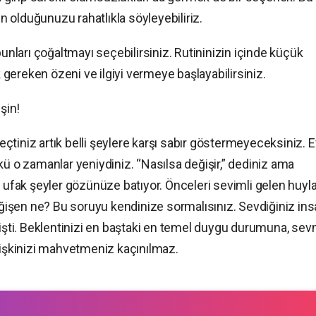
 olduğunuzu rahatlıkla söyleyebiliriz.
bunları çoğaltmayı seçebilirsiniz. Rutininizin içinde küçük
gereken özeni ve ilgiyi vermeye başlayabilirsiniz.
şin!
geçtiniz artık belli şeylere karşı sabır göstermeyeceksiniz. E
kü o zamanlar yeniydiniz. “Nasılsa değişir,” dediniz ama
k en ufak şeyler gözünüze batıyor. Önceleri sevimli gelen huyla
işen ne? Bu soruyu kendinize sormalısınız. Sevdiğiniz in
eğişti. Beklentinizi en baştaki en temel duygu durumuna, se
şkinizi mahvetmeniz kaçınılmaz.