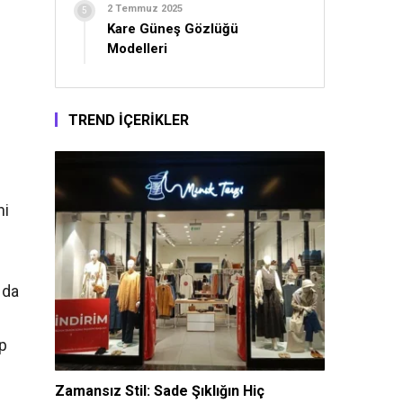
2 Temmuz 2025
Kare Güneş Gözlüğü
Modelleri
TREND İÇERİKLER
ni
 da
ıp
Zamansız Stil: Sade Şıklığın Hiç