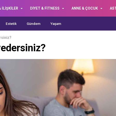
 İLİŞKİLER
DİYET & FİTNESS
ANNE & ÇOCUK
AS
Estetik
Gündem
Yaşam
rsiniz?
vedersiniz?