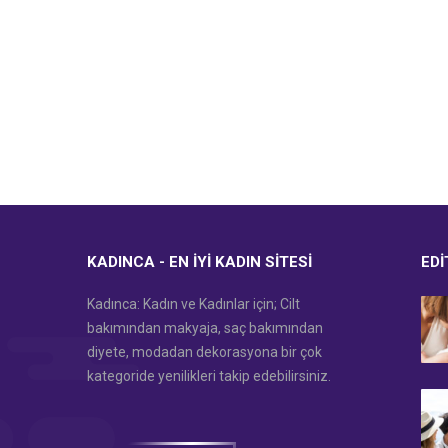
KADINCA - EN İYI KADIN SITESI
EDI
Kadınca: Kadın ve Kadınlar için; Cilt
bakımından makyaja, saç bakımından
diyete, modadan dekorasyona bir çok
kategoride yenilikleri takip edebilirsiniz.