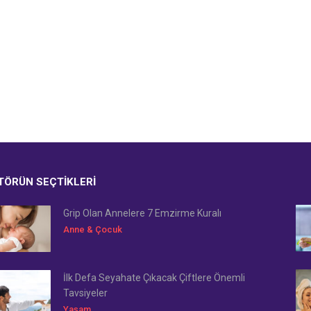
TÖRÜN SEÇTIKLERI
Grip Olan Annelere 7 Emzirme Kuralı
Anne & Çocuk
İlk Defa Seyahate Çıkacak Çiftlere Önemli
Tavsiyeler
Yaşam