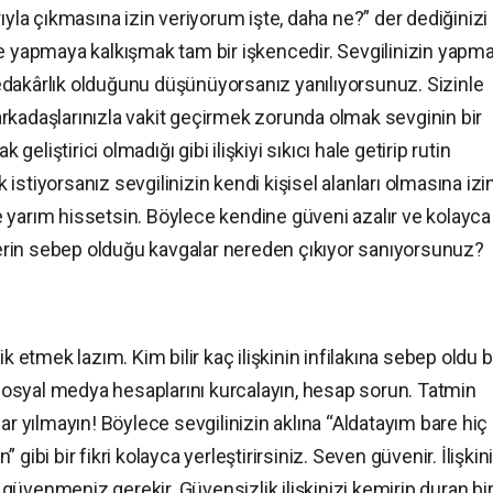
ıyla çıkmasına izin veriyorum işte, daha ne?” der dediğinizi
likte yapmaya kalkışmak tam bir işkencedir. Sevgilinizin yapma
dakârlık olduğunu düşünüyorsanız yanılıyorsunuz. Sizinle
rkadaşlarınızla vakit geçirmek zorunda olmak sevginin bir
 geliştirici olmadığı gibi ilişkiyi sıkıcı hale getirip rutin
stiyorsanız sevgilinizin kendi kişisel alanları olmasına izi
 yarım hissetsin. Böylece kendine güveni azalır ve kolayca
ylerin sebep olduğu kavgalar nereden çıkıyor sanıyorsunuz?
k etmek lazım. Kim bilir kaç ilişkinin infilakına sebep oldu 
osyal medya hesaplarını kurcalayın, hesap sorun. Tatmin
ar yılmayın! Böylece sevgilinizin aklına “Aldatayım bare hiç
gibi bir fikri kolayca yerleştirirsiniz. Seven güvenir. İlişki
üvenmeniz gerekir. Güvensizlik ilişkinizi kemirip duran bi