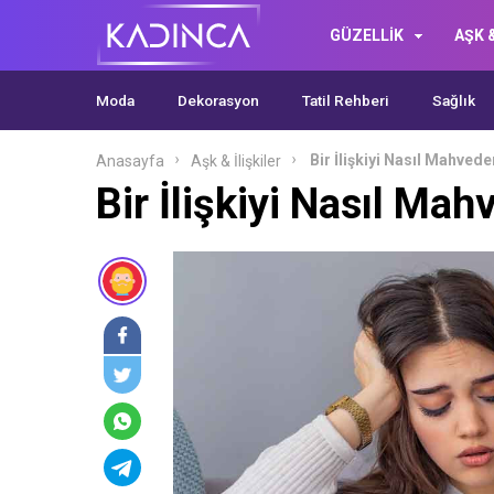
GÜZELLİK
AŞK &
Moda
Dekorasyon
Tatil Rehberi
Sağlık
Bir İlişkiyi Nasıl Mahvede
Anasayfa
Aşk & İlişkiler
Bir İlişkiyi Nasıl Mah