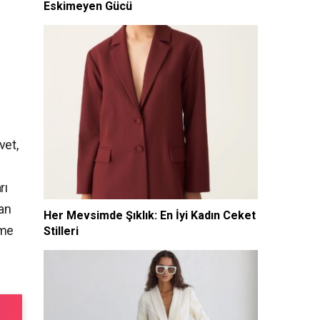
Eskimeyen Gücü
vet,
rı
san
Her Mevsimde Şıklık: En İyi Kadın Ceket
vme
Stilleri