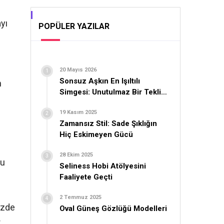
yı
POPÜLER YAZILAR
20 Mayıs 2026
Sonsuz Aşkın En Işıltılı
n
Simgesi: Unutulmaz Bir Teklif
İçin Yüzük Seçimi
19 Kasım 2025
Zamansız Stil: Sade Şıklığın
Hiç Eskimeyen Gücü
28 Ekim 2025
bu
Seliness Hobi Atölyesini
Faaliyete Geçti
2 Temmuz 2025
nizde
Oval Güneş Gözlüğü Modelleri
r