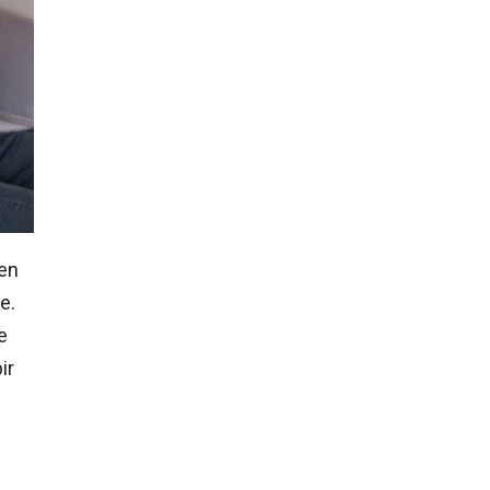
nen
e.
e
ir