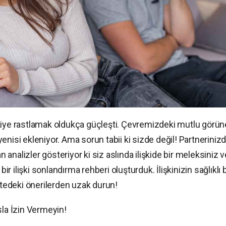
şkiye rastlamak oldukça güçleşti. Çevremizdeki mutlu görü
r yenisi ekleniyor. Ama sorun tabii ki sizde değil! Partnerinizd
an analizler gösteriyor ki siz aslında ilişkide bir meleksiniz v
in bir ilişki sonlandırma rehberi oluşturduk. İlişkinizin sağlıklı b
istedeki önerilerden uzak durun!
sla İzin Vermeyin!