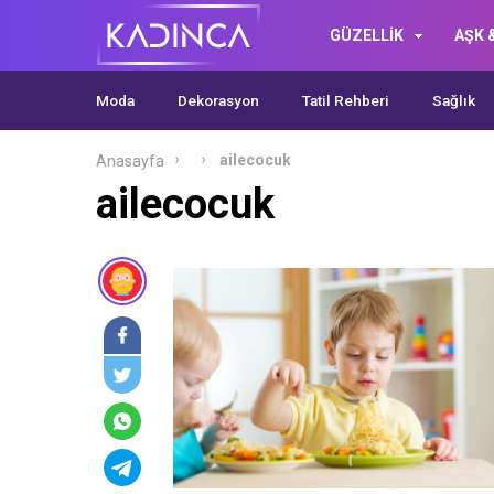
GÜZELLİK
AŞK &
Moda
Dekorasyon
Tatil Rehberi
Sağlık
ailecocuk
Anasayfa
ailecocuk