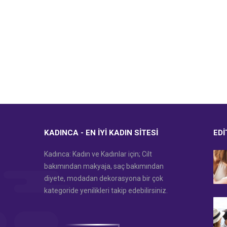
KADINCA - EN İYI KADIN SITESI
EDI
Kadınca: Kadın ve Kadınlar için; Cilt
bakımından makyaja, saç bakımından
diyete, modadan dekorasyona bir çok
kategoride yenilikleri takip edebilirsiniz.