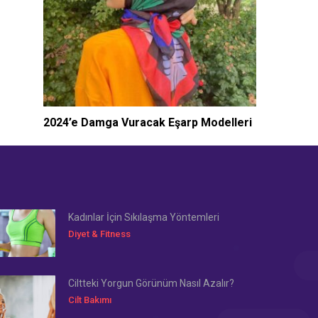
2024’e Damga Vuracak Eşarp Modelleri
Kadınlar İçin Sıkılaşma Yöntemleri
Diyet & Fitness
Ciltteki Yorgun Görünüm Nasıl Azalır?
Cilt Bakımı