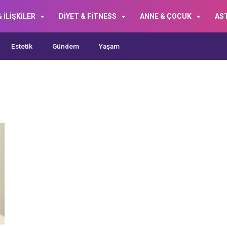
 İLİŞKİLER
DİYET & FİTNESS
ANNE & ÇOCUK
AS
Estetik
Gündem
Yaşam