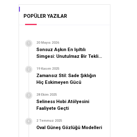
POPÜLER YAZILAR
20 Mayıs 2026
Sonsuz Aşkın En Işıltılı
Simgesi: Unutulmaz Bir Teklif
İçin Yüzük Seçimi
19 Kasım 2025
Zamansız Stil: Sade Şıklığın
Hiç Eskimeyen Gücü
28 Ekim 2025
Seliness Hobi Atölyesini
Faaliyete Geçti
2 Temmuz 2025
Oval Güneş Gözlüğü Modelleri