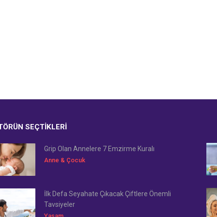
TÖRÜN SEÇTIKLERI
Grip Olan Annelere 7 Emzirme Kuralı
Anne & Çocuk
İlk Defa Seyahate Çıkacak Çiftlere Önemli
Tavsiyeler
Yaşam