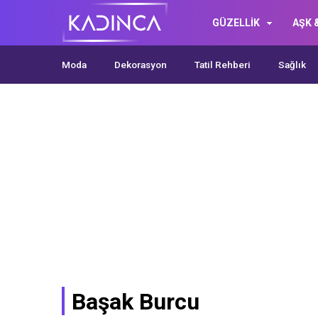
GÜZELLİK
AŞK &
Moda
Dekorasyon
Tatil Rehberi
Sağlık
Başak Burcu