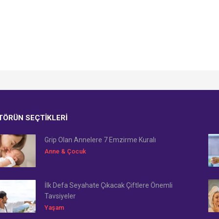
TÖRÜN SEÇTIKLERI
Grip Olan Annelere 7 Emzirme Kuralı
Anne & Çocuk
İlk Defa Seyahate Çıkacak Çiftlere Önemli
Tavsiyeler
Yaşam