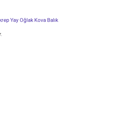
krep
Yay
Oğlak
Kova
Balık
.