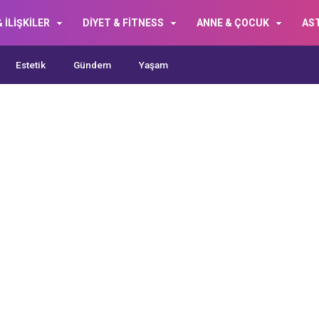
 İLİŞKİLER
DİYET & FİTNESS
ANNE & ÇOCUK
AS
Estetik
Gündem
Yaşam