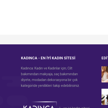
KADINCA - EN İYI KADIN SITESI
EDI
Kadınca: Kadın ve Kadınlar için; Cilt
bakımından makyaja, saç bakımından
diyete, modadan dekorasyona bir çok
kategoride yenilikleri takip edebilirsiniz.