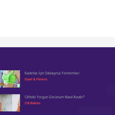
Kadınlar İçin Sıkılaşma Yöntemleri
Diyet & Fitness
Ciltteki Yorgun Görünüm Nasıl Azalır?
Cilt Bakımı