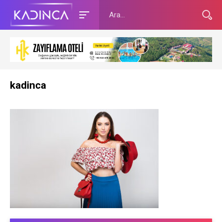
kadinca