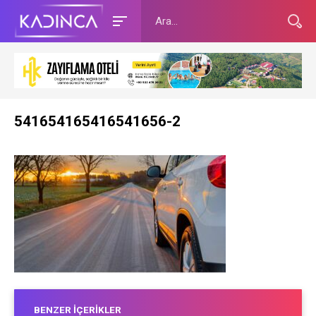
541654165416541656-2
BENZER İÇERIKLER