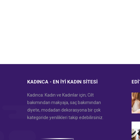
KADINCA - EN İYI KADIN SITESI
EDI
Kadınca: Kadın ve Kadınlar için; Cilt
bakımından makyaja, saç bakımından
diyete, modadan dekorasyona bir çok
kategoride yenilikleri takip edebilirsiniz.