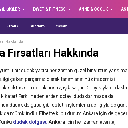
 İLİŞKİLER
DİYET & FİTNESS
ANNE & ÇOCUK
AS
Estetik
Gündem
Yaşam
arı Hakkında
 Fırsatları Hakkında
 uyumlu bir dudak yapısı her zaman güzel bir yüzün yansıma
a ilgi çeken parçamız olarak tanımlanır. Yüz ifademizi
mak noktasında dudaklarımız, ışık saçar. Dolayısıyla dudaklar
k katar! Farklı nedenlerden dolayı dudaklarımızda da
da dudak dolgusu gibi estetik işlemler aracılığıyla dolgun,
mak da mümkündür. Elbette ki bu durum Ankara için de geçerl
. Çünkü
dudak dolgusu
Ankara
için her zaman avantajlı