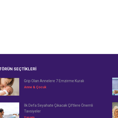
TÖRÜN SEÇTIKLERI
Grip Olan Annelere 7 Emzirme Kuralı
Anne & Çocuk
İlk Defa Seyahate Çıkacak Çiftlere Önemli
Tavsiyeler
Yaşam