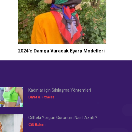
2024’e Damga Vuracak Eşarp Modelleri
Kadınlar İçin Sıkılaşma Yöntemleri
Diyet & Fitness
Ciltteki Yorgun Görünüm Nasıl Azalır?
Cilt Bakımı