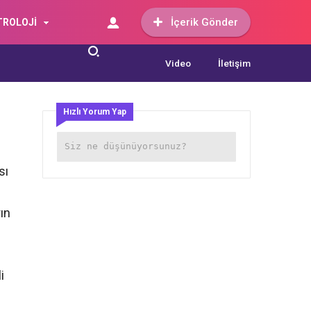
İçerik Gönder
TROLOJİ
Video
İletişim
Hızlı Yorum Yap
sı
ın
i