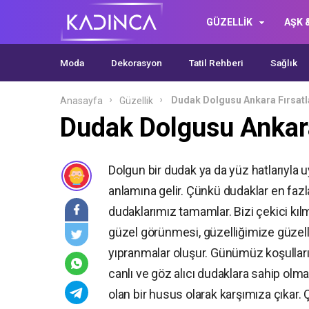
GÜZELLİK
AŞK &
Moda
Dekorasyon
Tatil Rehberi
Sağlık
Dudak Dolgusu Ankara Fırsatl
Anasayfa
Güzellik
Dudak Dolgusu Ankara
Dolgun bir dudak ya da yüz hatlarıyla
anlamına gelir. Çünkü dudaklar en fazl
dudaklarımız tamamlar. Bizi çekici kıl
güzel görünmesi, güzelliğimize güzelli
yıpranmalar oluşur. Günümüz koşulların
canlı ve göz alıcı dudaklara sahip ol
olan bir husus olarak karşımıza çıkar