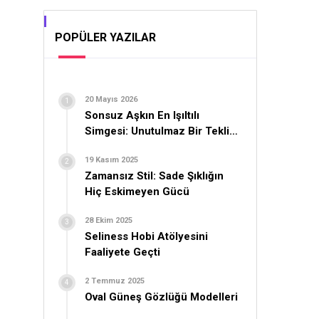
POPÜLER YAZILAR
20 Mayıs 2026
Sonsuz Aşkın En Işıltılı
Simgesi: Unutulmaz Bir Teklif
İçin Yüzük Seçimi
19 Kasım 2025
Zamansız Stil: Sade Şıklığın
Hiç Eskimeyen Gücü
28 Ekim 2025
Seliness Hobi Atölyesini
Faaliyete Geçti
2 Temmuz 2025
Oval Güneş Gözlüğü Modelleri