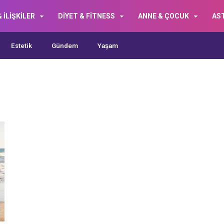
 İLİŞKİLER
DİYET & FİTNESS
ANNE & ÇOCUK
AS
Estetik
Gündem
Yaşam