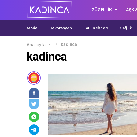
GÜZELLİK
AŞK &
Moda
Dekorasyon
Tatil Rehberi
Sağlık
kadinca
Anasayfa
kadinca