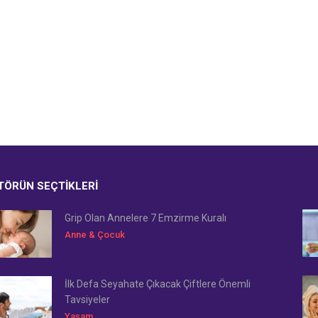
TÖRÜN SEÇTIKLERI
Grip Olan Annelere 7 Emzirme Kuralı
Anne & Çocuk
İlk Defa Seyahate Çıkacak Çiftlere Önemli
Tavsiyeler
Yaşam