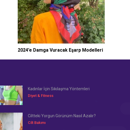
2024’e Damga Vuracak Eşarp Modelleri
Kadınlar İçin Sıkılaşma Yöntemleri
Diyet & Fitness
Ciltteki Yorgun Görünüm Nasıl Azalır?
Cilt Bakımı