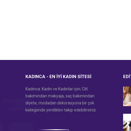
KADINCA - EN İYI KADIN SITESI
EDI
Kadınca: Kadın ve Kadınlar için; Cilt
bakımından makyaja, saç bakımından
diyete, modadan dekorasyona bir çok
kategoride yenilikleri takip edebilirsiniz.