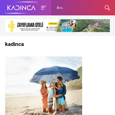
kadinca