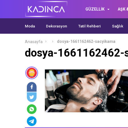
GÜZELLİK
AŞK &
Moda
Dekorasyon
Tatil Rehberi
Sağlık
dosya-1661162462-sacyikama
Anasayfa
dosya-1661162462-