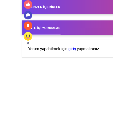
BENZER İÇERIKLER
SITE İÇI YORUMLAR
0
Yorum yapabilmek için
giriş
yapmalısınız.