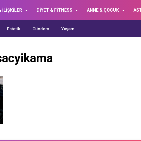
 İLİŞKİLER
DİYET & FİTNESS
ANNE & ÇOCUK
AS
Estetik
Gündem
Yaşam
sacyikama