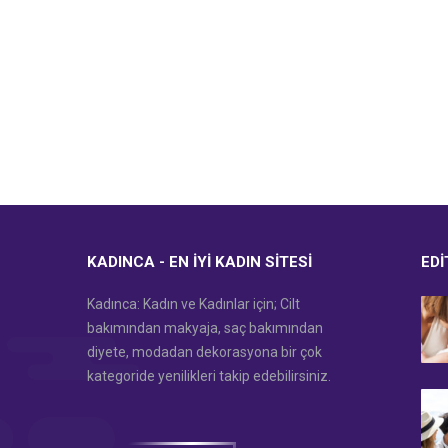
KADINCA - EN İYI KADIN SITESI
EDI
Kadınca: Kadın ve Kadınlar için; Cilt
bakımından makyaja, saç bakımından
diyete, modadan dekorasyona bir çok
kategoride yenilikleri takip edebilirsiniz.