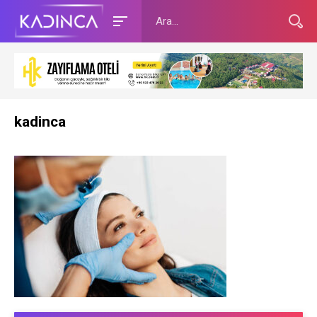
kadinca