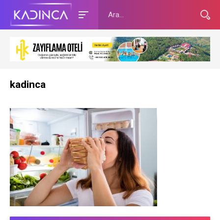
kadinca