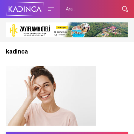
kadinca