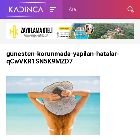
gunesten-korunmada-yapilan-hatalar-
qCwVKR1SN5K9MZD7