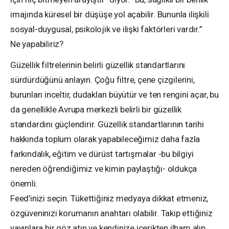
imajında ​​küresel bir düşüşe yol açabilir. Bununla ilişkili
sosyal-duygusal, psikolojik ve ilişki faktörleri vardır.”
Ne yapabiliriz?
Güzellik filtrelerinin belirli güzellik standartlarını
sürdürdüğünü anlayın. Çoğu filtre, çene çizgilerini,
burunları inceltir, dudakları büyütür ve ten rengini açar, bu
da genellikle Avrupa merkezli belirli bir güzellik
standardını güçlendirir. Güzellik standartlarının tarihi
hakkında toplum olarak yapabileceğimiz daha fazla
farkındalık, eğitim ve dürüst tartışmalar -bu bilgiyi
nereden öğrendiğimiz ve kimin paylaştığı- oldukça
önemli.
Feed’inizi seçin. Tükettiğiniz medyaya dikkat etmeniz,
özgüveninizi korumanın anahtarı olabilir. Takip ettiğiniz
yayınlara bir göz atın ve kendinize içerikten ilham alıp