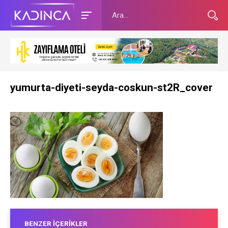
yumurta-diyeti-seyda-coskun-st2R_cover
BENZER İÇERIKLER