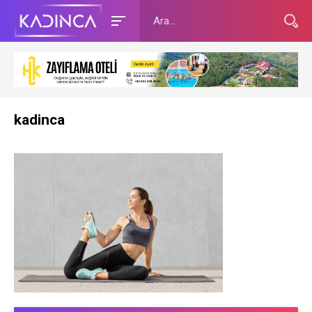
kadinca