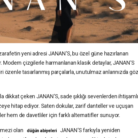
 zarafetin yeni adresi JANAN’S, bu özel güne hazırlanan
. Modern çizgilerle harmanlanan klasik detaylar, JANAN’S
iri özenle tasarlanmış parçalarla, unutulmaz anlarınızda gö
a dikkat çeken JANAN’S, sade şıklığı sevenlerden ihtişamlı
eye hitap ediyor. Saten dokular, zarif danteller ve uçuşan
er hem de davetliler için farklı alternatifler sunuyor.
ilmezi olan
JANAN’S farkıyla yeniden
düğün abiyeleri