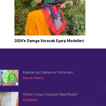
2024’e Damga Vuracak Eşarp Modelleri
Kadınlar İçin Sıkılaşma Yöntemleri
Diyet & Fitness
Ciltteki Yorgun Görünüm Nasıl Azalır?
Cilt Bakımı