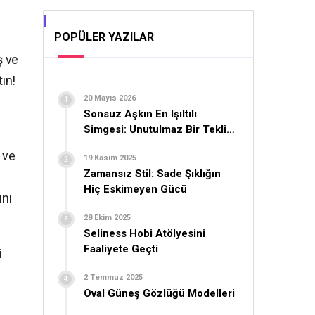
POPÜLER YAZILAR
ş ve
ın!
20 Mayıs 2026
Sonsuz Aşkın En Işıltılı
Simgesi: Unutulmaz Bir Teklif
İçin Yüzük Seçimi
 ve
19 Kasım 2025
Zamansız Stil: Sade Şıklığın
Hiç Eskimeyen Gücü
ını
28 Ekim 2025
Seliness Hobi Atölyesini
Faaliyete Geçti
i
2 Temmuz 2025
Oval Güneş Gözlüğü Modelleri