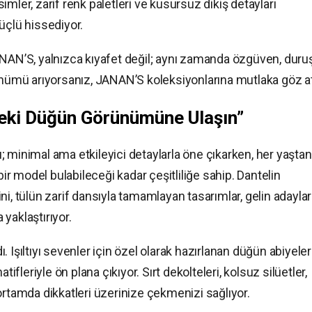
mler, zarif renk paletleri ve kusursuz dikiş detayları
üçlü hissediyor.
ANAN’S, yalnızca kıyafet değil; aynı zamanda özgüven, duru
rünümü arıyorsanız, JANAN’S koleksiyonlarına mutlaka göz at
eki Düğün Görünümüne Ulaşın”
 minimal ama etkileyici detaylarla öne çıkarken, her yaştan
 model bulabileceği kadar çeşitliliğe sahip. Dantelin
i, tülün zarif dansıyla tamamlayan tasarımlar, gelin adaylar
yaklaştırıyor.
Işıltıyı sevenler için özel olarak hazırlanan düğün abiyeler
tifleriyle ön plana çıkıyor. Sırt dekolteleri, kolsuz silüetler,
ortamda dikkatleri üzerinize çekmenizi sağlıyor.