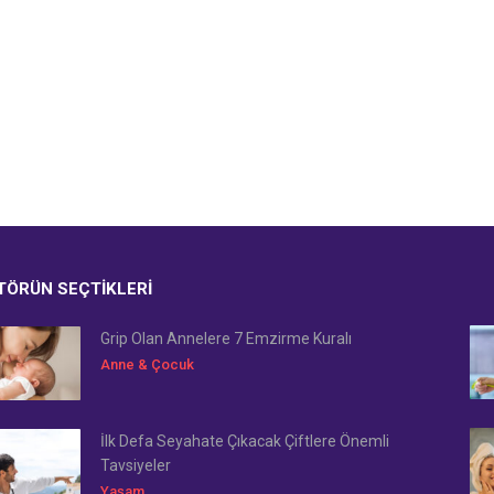
TÖRÜN SEÇTIKLERI
Grip Olan Annelere 7 Emzirme Kuralı
Anne & Çocuk
İlk Defa Seyahate Çıkacak Çiftlere Önemli
Tavsiyeler
Yaşam