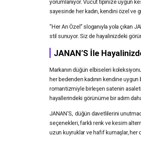
yorumlanıyor. Vücut tipinize uygun kesi
sayesinde her kadın, kendini özel ve g
“Her An Özel” sloganıyla yola çıkan J
stil sunuyor. Siz de hayalinizdeki gö
JANAN’S İle Hayalinizd
Markanın düğün elbiseleri koleksiyonu;
her bedenden kadının kendine uygun bir
romantizmiyle birleşen satenin asaletin
hayallerindeki görünüme bir adım daha 
JANAN’S, düğün davetlilerini unutmadı. 
seçenekleri, farklı renk ve kesim alterna
uzun kuyruklar ve hafif kumaşlar, her 