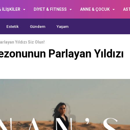
 İLİŞKİLER
DİYET & FİTNESS
ANNE & ÇOCUK
AS
Estetik
Gündem
Yaşam
layan Yıldızı Siz Olun!
zonunun Parlayan Yıldızı