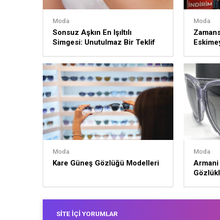
Moda
Moda
Sonsuz Aşkın En Işıltılı
Zamansı
Simgesi: Unutulmaz Bir Teklif
Eskime
İçin Yüzük Seçimi
Moda
Moda
Kare Güneş Gözlüğü Modelleri
Armani
Gözlükl
SITE İÇI YORUMLAR