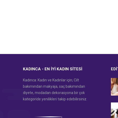
KADINCA - EN İYI KADIN SITESI
EDI
Kadınca: Kadın ve Kadınlar için; Cilt
bakımından makyaja, saç bakımından
diyete, modadan dekorasyona bir çok
kategoride yenilikleri takip edebilirsiniz.