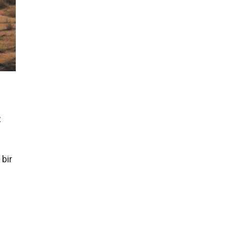
z
 bir