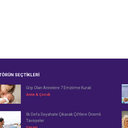
TÖRÜN SEÇTIKLERI
Grip Olan Annelere 7 Emzirme Kuralı
Anne & Çocuk
İlk Defa Seyahate Çıkacak Çiftlere Önemli
Tavsiyeler
Yaşam