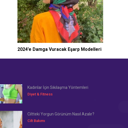
2024’e Damga Vuracak Eşarp Modelleri
Kadınlar İçin Sıkılaşma Yöntemleri
Diyet & Fitness
Ciltteki Yorgun Görünüm Nasıl Azalır?
Cilt Bakımı