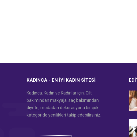
KADINCA - EN İYI KADIN SITESI
EDI
Kadınca: Kadın ve Kadınlar için; Cilt
bakımından makyaja, saç bakımından
diyete, modadan dekorasyona bir çok
kategoride yenilikleri takip edebilirsiniz.