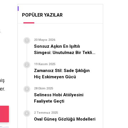
POPÜLER YAZILAR
.
20 Mayıs 2026
Sonsuz Aşkın En Işıltılı
Simgesi: Unutulmaz Bir Teklif
İçin Yüzük Seçimi
19 Kasım 2025
Zamansız Stil: Sade Şıklığın
Hiç Eskimeyen Gücü
miş
er.
28 Ekim 2025
Seliness Hobi Atölyesini
Faaliyete Geçti
2 Temmuz 2025
Oval Güneş Gözlüğü Modelleri