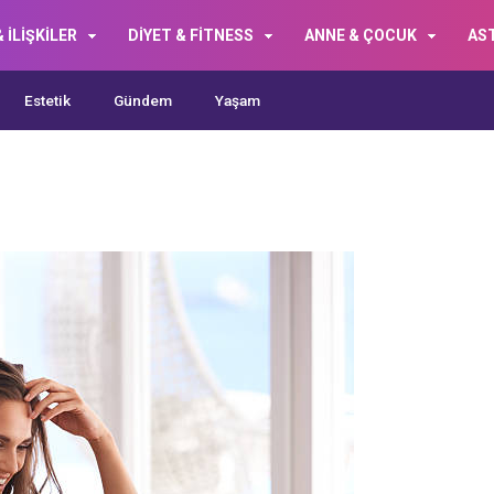
 İLİŞKİLER
DİYET & FİTNESS
ANNE & ÇOCUK
AS
Estetik
Gündem
Yaşam