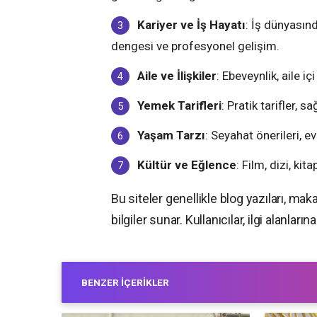
Kariyer ve İş Hayatı
: İş dünyasınd
dengesi ve profesyonel gelişim.
Aile ve İlişkiler
: Ebeveynlik, aile içi
Yemek Tarifleri
: Pratik tarifler, s
Yaşam Tarzı
: Seyahat önerileri, e
Kültür ve Eğlence
: Film, dizi, kita
Bu siteler genellikle blog yazıları, maka
bilgiler sunar. Kullanıcılar, ilgi alanları
BENZER İÇERIKLER