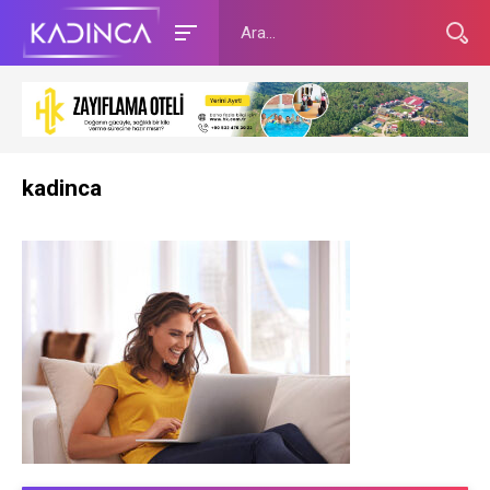
kadinca