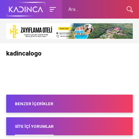
kadincalogo
BENZER İÇERIKLER
SITE İÇI YORUMLAR