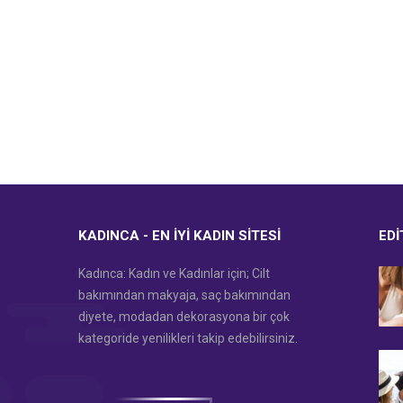
KADINCA - EN İYI KADIN SITESI
EDI
Kadınca: Kadın ve Kadınlar için; Cilt
bakımından makyaja, saç bakımından
diyete, modadan dekorasyona bir çok
kategoride yenilikleri takip edebilirsiniz.