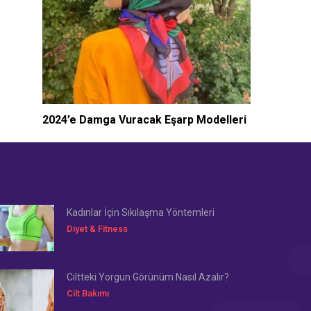
2024’e Damga Vuracak Eşarp Modelleri
Kadınlar İçin Sıkılaşma Yöntemleri
Diyet & Fitness
Ciltteki Yorgun Görünüm Nasıl Azalır?
Cilt Bakımı