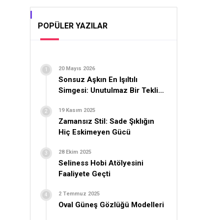
POPÜLER YAZILAR
20 Mayıs 2026
Sonsuz Aşkın En Işıltılı
Simgesi: Unutulmaz Bir Teklif
İçin Yüzük Seçimi
19 Kasım 2025
Zamansız Stil: Sade Şıklığın
Hiç Eskimeyen Gücü
28 Ekim 2025
Seliness Hobi Atölyesini
Faaliyete Geçti
2 Temmuz 2025
Oval Güneş Gözlüğü Modelleri