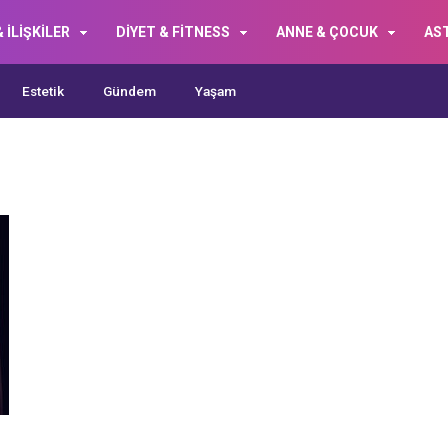
 İLİŞKİLER
DİYET & FİTNESS
ANNE & ÇOCUK
AS
Estetik
Gündem
Yaşam