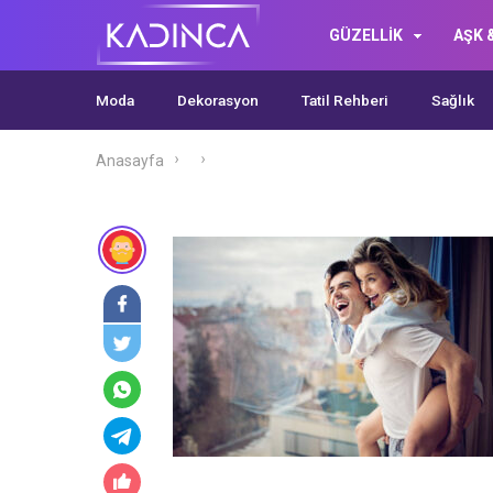
GÜZELLİK
AŞK &
Moda
Dekorasyon
Tatil Rehberi
Sağlık
Anasayfa