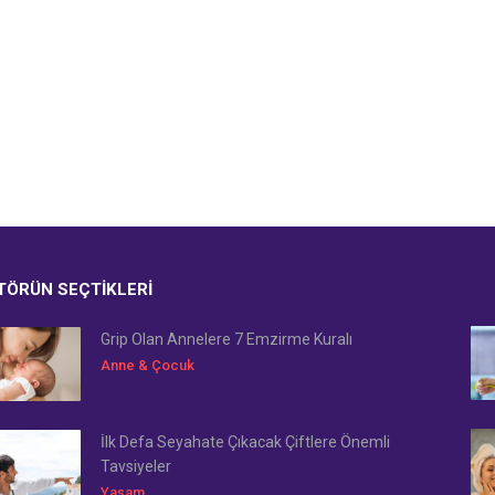
TÖRÜN SEÇTIKLERI
Grip Olan Annelere 7 Emzirme Kuralı
Anne & Çocuk
İlk Defa Seyahate Çıkacak Çiftlere Önemli
Tavsiyeler
Yaşam