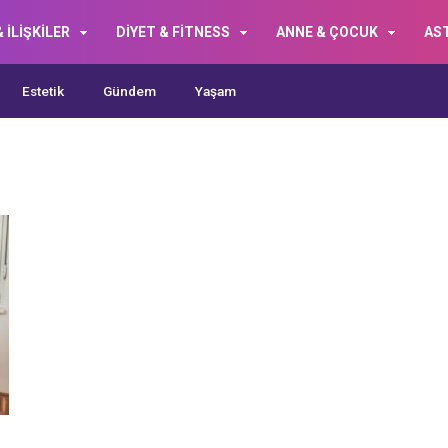
 İLİŞKİLER
DİYET & FİTNESS
ANNE & ÇOCUK
AS
Estetik
Gündem
Yaşam