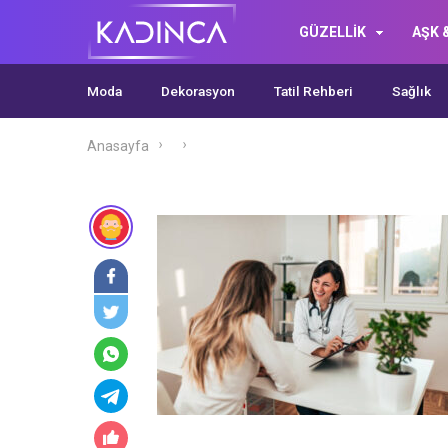
GÜZELLİK
AŞK &
Moda
Dekorasyon
Tatil Rehberi
Sağlık
Anasayfa