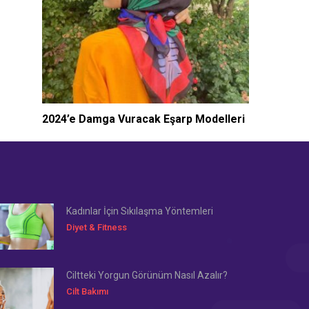
2024’e Damga Vuracak Eşarp Modelleri
Kadınlar İçin Sıkılaşma Yöntemleri
Diyet & Fitness
Ciltteki Yorgun Görünüm Nasıl Azalır?
Cilt Bakımı