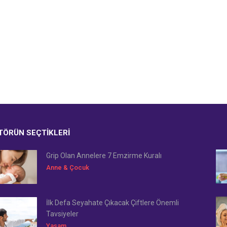
TÖRÜN SEÇTIKLERI
Grip Olan Annelere 7 Emzirme Kuralı
Anne & Çocuk
İlk Defa Seyahate Çıkacak Çiftlere Önemli
Tavsiyeler
Yaşam