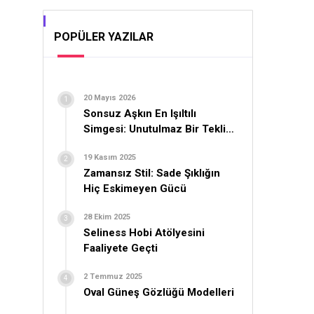
POPÜLER YAZILAR
20 Mayıs 2026
Sonsuz Aşkın En Işıltılı
Simgesi: Unutulmaz Bir Teklif
İçin Yüzük Seçimi
19 Kasım 2025
Zamansız Stil: Sade Şıklığın
Hiç Eskimeyen Gücü
28 Ekim 2025
Seliness Hobi Atölyesini
Faaliyete Geçti
2 Temmuz 2025
Oval Güneş Gözlüğü Modelleri