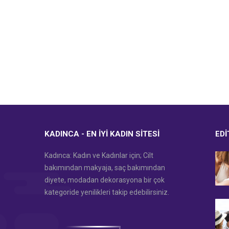
KADINCA - EN İYI KADIN SITESI
EDI
Kadınca: Kadın ve Kadınlar için; Cilt
bakımından makyaja, saç bakımından
diyete, modadan dekorasyona bir çok
kategoride yenilikleri takip edebilirsiniz.