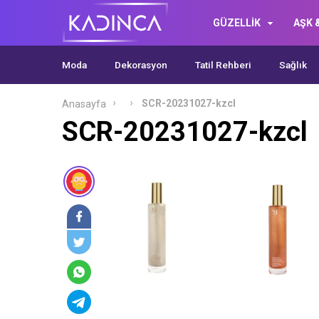
GÜZELLİK
AŞK &
Moda
Dekorasyon
Tatil Rehberi
Sağlık
SCR-20231027-kzcl
Anasayfa
SCR-20231027-kzcl