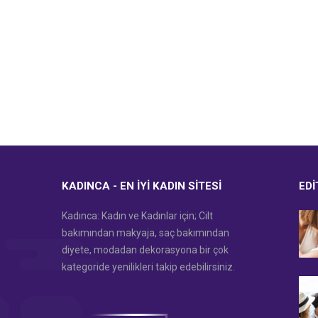
KADINCA - EN İYI KADIN SITESI
EDI
Kadınca: Kadın ve Kadınlar için; Cilt
bakımından makyaja, saç bakımından
diyete, modadan dekorasyona bir çok
kategoride yenilikleri takip edebilirsiniz.