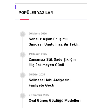
POPÜLER YAZILAR
20 Mayıs 2026
Sonsuz Aşkın En Işıltılı
Simgesi: Unutulmaz Bir Teklif
İçin Yüzük Seçimi
19 Kasım 2025
Zamansız Stil: Sade Şıklığın
Hiç Eskimeyen Gücü
28 Ekim 2025
Seliness Hobi Atölyesini
Faaliyete Geçti
2 Temmuz 2025
Oval Güneş Gözlüğü Modelleri