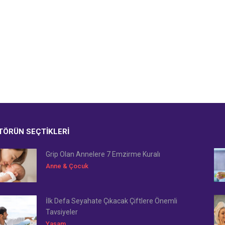
TÖRÜN SEÇTIKLERI
Grip Olan Annelere 7 Emzirme Kuralı
Anne & Çocuk
İlk Defa Seyahate Çıkacak Çiftlere Önemli
Tavsiyeler
Yaşam