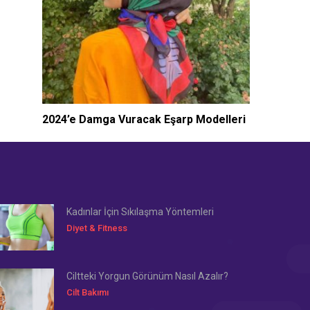
2024’e Damga Vuracak Eşarp Modelleri
Kadınlar İçin Sıkılaşma Yöntemleri
Diyet & Fitness
Ciltteki Yorgun Görünüm Nasıl Azalır?
Cilt Bakımı