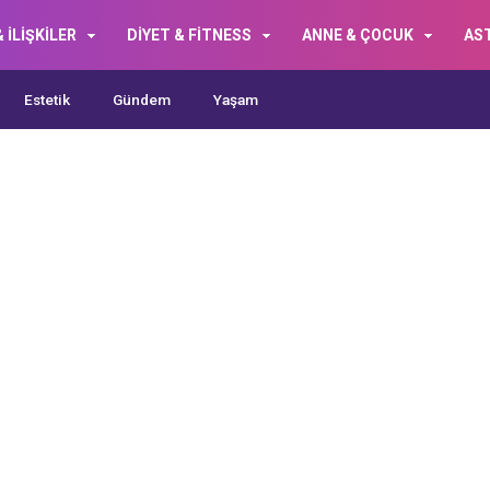
 İLİŞKİLER
DİYET & FİTNESS
ANNE & ÇOCUK
AS
Estetik
Gündem
Yaşam