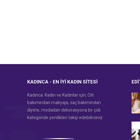
KADINCA - EN İYI KADIN SITESI
EDI
Kadınca: Kadın ve Kadınlar için; Cilt
bakımından makyaja, saç bakımından
diyete, modadan dekorasyona bir çok
kategoride yenilikleri takip edebilirsiniz.