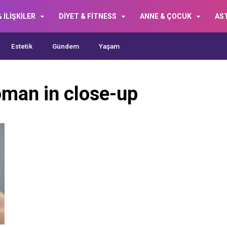
 İLİŞKİLER
DİYET & FİTNESS
ANNE & ÇOCUK
AS
Estetik
Gündem
Yaşam
oman in close-up