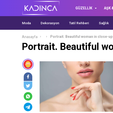
GÜZELLİK
AŞK &
Moda
Dekorasyon
Tatil Rehberi
Sağlık
Portrait. Beautiful woman in close-up
Anasayfa
Portrait. Beautiful w