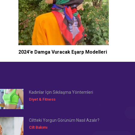
2024’e Damga Vuracak Eşarp Modelleri
Kadınlar İçin Sıkılaşma Yöntemleri
Diyet & Fitness
Ciltteki Yorgun Görünüm Nasıl Azalır?
Cilt Bakımı