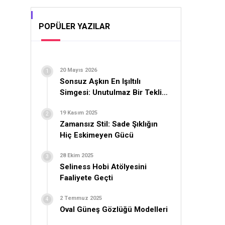
POPÜLER YAZILAR
20 Mayıs 2026
Sonsuz Aşkın En Işıltılı
Simgesi: Unutulmaz Bir Teklif
İçin Yüzük Seçimi
19 Kasım 2025
Zamansız Stil: Sade Şıklığın
Hiç Eskimeyen Gücü
28 Ekim 2025
Seliness Hobi Atölyesini
Faaliyete Geçti
2 Temmuz 2025
Oval Güneş Gözlüğü Modelleri