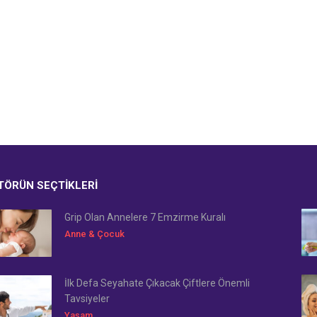
TÖRÜN SEÇTIKLERI
Grip Olan Annelere 7 Emzirme Kuralı
Anne & Çocuk
İlk Defa Seyahate Çıkacak Çiftlere Önemli
Tavsiyeler
Yaşam