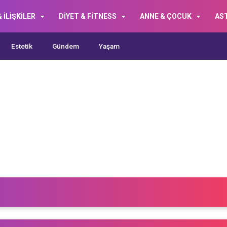
 İLİŞKİLER
DİYET & FİTNESS
ANNE & ÇOCUK
AS
Estetik
Gündem
Yaşam