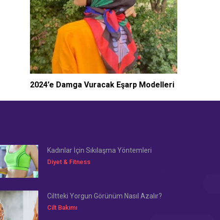
2024’e Damga Vuracak Eşarp Modelleri
Kadınlar İçin Sıkılaşma Yöntemleri
Diyet & Fitness
Ciltteki Yorgun Görünüm Nasıl Azalır?
Cilt Bakımı