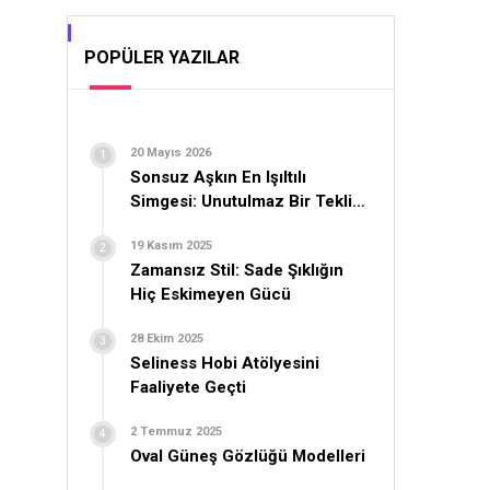
POPÜLER YAZILAR
20 Mayıs 2026
Sonsuz Aşkın En Işıltılı
Simgesi: Unutulmaz Bir Teklif
İçin Yüzük Seçimi
19 Kasım 2025
Zamansız Stil: Sade Şıklığın
Hiç Eskimeyen Gücü
28 Ekim 2025
Seliness Hobi Atölyesini
Faaliyete Geçti
2 Temmuz 2025
Oval Güneş Gözlüğü Modelleri