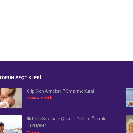
TÖRÜN SEÇTIKLERI
Grip Olan Annelere 7 Emzirme Kuralı
Anne & Çocuk
İlk Defa Seyahate Çıkacak Çiftlere Önemli
Tavsiyeler
Yaşam