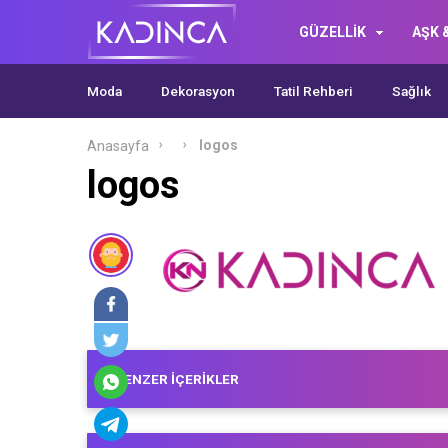
GÜZELLİK
AŞK &
Moda
Dekorasyon
Tatil Rehberi
Sağlık
logos
Anasayfa
logos
BENZER İÇERIKLER