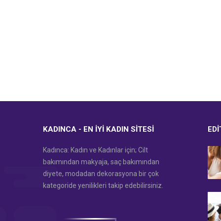
KADINCA - EN İYI KADIN SITESI
EDI
Kadınca: Kadın ve Kadınlar için; Cilt
bakımından makyaja, saç bakımından
diyete, modadan dekorasyona bir çok
kategoride yenilikleri takip edebilirsiniz.