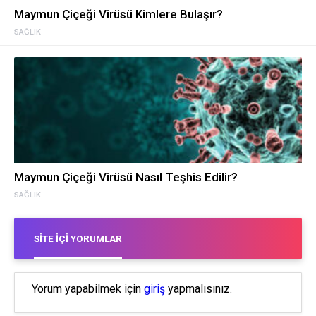
Maymun Çiçeği Virüsü Kimlere Bulaşır?
SAĞLIK
Maymun Çiçeği Virüsü Nasıl Teşhis Edilir?
SAĞLIK
SITE İÇI YORUMLAR
Yorum yapabilmek için
giriş
yapmalısınız.