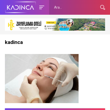
kadinca