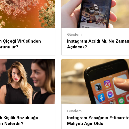
Gündem
 Çiçeği Virüsünden
Instagram Açıldı Mı, Ne Zama
orunulur?
Açılacak?
Gündem
ik Kişilik Bozukluğu
Instagram Yasağının E-ticaret
eri Nelerdir?
Maliyeti Ağır Oldu