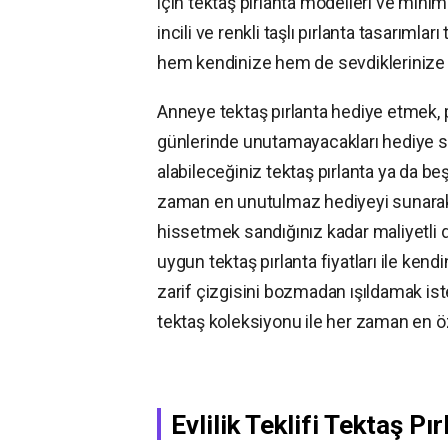
için tektaş pırlanta modelleri ve minim
incili ve renkli taşlı pırlanta tasarımla
hem kendinize hem de sevdiklerinize 
Anneye tektaş pırlanta hediye etmek, p
günlerinde unutamayacakları hediye seçe
alabileceğiniz tektaş pırlanta ya da be
zaman en unutulmaz hediyeyi sunarak, 
hissetmek sandığınız kadar maliyetli de
uygun tektaş pırlanta fiyatları ile ken
zarif çizgisini bozmadan ışıldamak iste
tektaş koleksiyonu ile her zaman en öz
Evlilik Teklifi Tektaş P