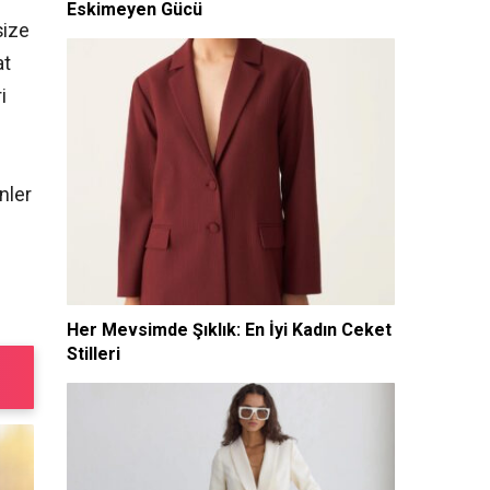
Eskimeyen Gücü
size
at
i
nler
Her Mevsimde Şıklık: En İyi Kadın Ceket
Stilleri