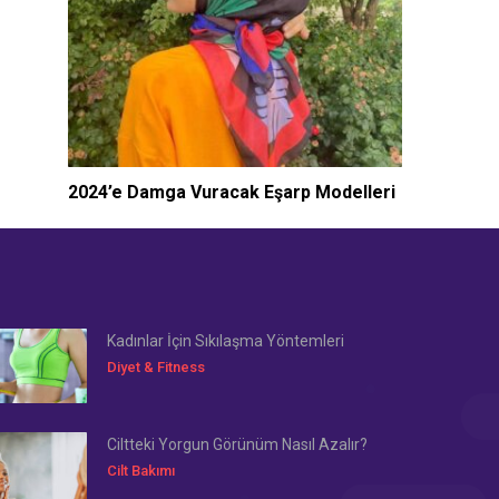
2024’e Damga Vuracak Eşarp Modelleri
Kadınlar İçin Sıkılaşma Yöntemleri
Diyet & Fitness
Ciltteki Yorgun Görünüm Nasıl Azalır?
Cilt Bakımı