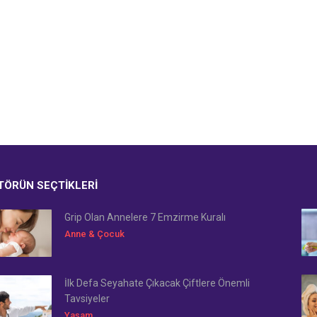
TÖRÜN SEÇTIKLERI
Grip Olan Annelere 7 Emzirme Kuralı
Anne & Çocuk
İlk Defa Seyahate Çıkacak Çiftlere Önemli
Tavsiyeler
Yaşam