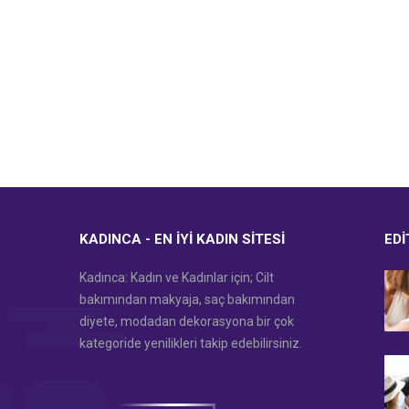
KADINCA - EN İYI KADIN SITESI
EDI
Kadınca: Kadın ve Kadınlar için; Cilt
bakımından makyaja, saç bakımından
diyete, modadan dekorasyona bir çok
kategoride yenilikleri takip edebilirsiniz.