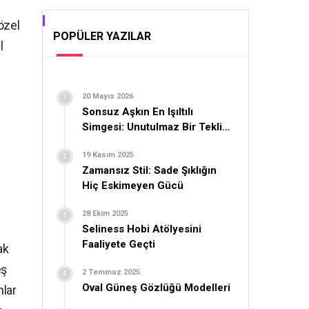
özel
POPÜLER YAZILAR
l
20 Mayıs 2026
Sonsuz Aşkın En Işıltılı
Simgesi: Unutulmaz Bir Teklif
İçin Yüzük Seçimi
19 Kasım 2025
Zamansız Stil: Sade Şıklığın
Hiç Eskimeyen Gücü
28 Ekim 2025
Seliness Hobi Atölyesini
Faaliyete Geçti
ak
eş
2 Temmuz 2025
Oval Güneş Gözlüğü Modelleri
nlar