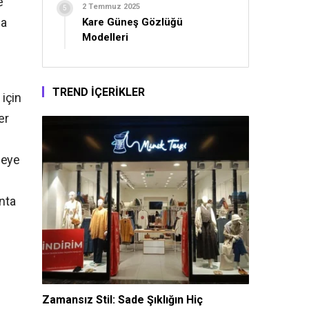
e
2 Temmuz 2025
la
Kare Güneş Gözlüğü
Modelleri
TREND İÇERİKLER
 için
er
çeye
anta
Zamansız Stil: Sade Şıklığın Hiç