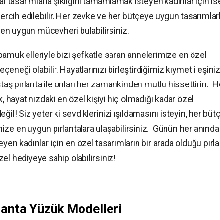
al tasarımlarla şıklığını tamamlamak isteyen kadınlar için is
rı tercih edilebilir. Her zevke ve her bütçeye uygun tasarımlar
en uygun mücevheri bulabilirsiniz.
amuk elleriyle bizi şefkatle saran annelerimize en özel
neği olabilir. Hayatlarınızı birleştirdiğimiz kıymetli eşiniz
ştaş pırlanta ile onları her zamankinden mutlu hissettirin. H
hayatınızdaki en özel kişiyi hiç olmadığı kadar özel
ğil! Siz yeter ki sevdiklerinizi ışıldamasını isteyin, her büt
dinize en uygun pırlantalara ulaşabilirsiniz. Günün her anında
yen kadınlar için en özel tasarımların bir arada olduğu pırl
el hediyeye sahip olabilirsiniz!
ırlanta Yüzük Modelleri