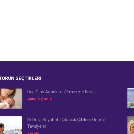
TÖRÜN SEÇTIKLERI
Grip Olan Annelere 7 Emzirme Kuralı
Anne & Çocuk
İlk Defa Seyahate Çıkacak Çiftlere Önemli
Tavsiyeler
Yaşam