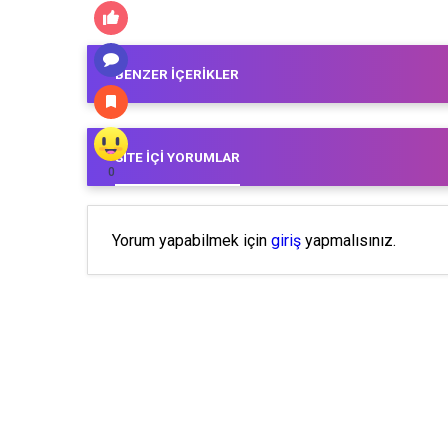
BENZER İÇERIKLER
SITE İÇI YORUMLAR
0
Yorum yapabilmek için
giriş
yapmalısınız.