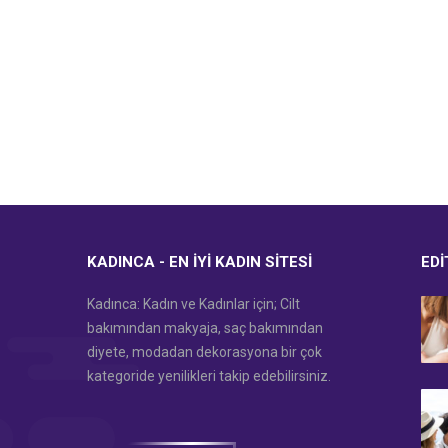
KADINCA - EN İYI KADIN SITESI
EDI
Kadınca: Kadın ve Kadınlar için; Cilt
bakımından makyaja, saç bakımından
diyete, modadan dekorasyona bir çok
kategoride yenilikleri takip edebilirsiniz.