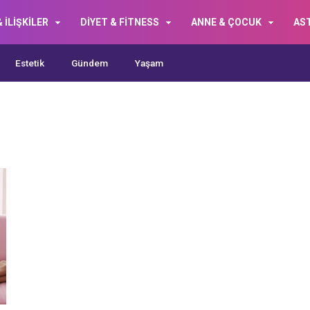
 İLİŞKİLER
DİYET & FİTNESS
ANNE & ÇOCUK
AS
Estetik
Gündem
Yaşam