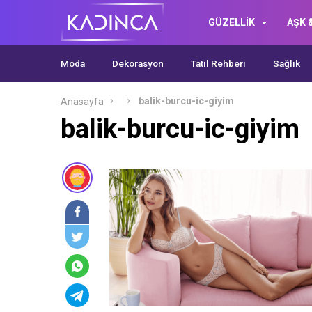
GÜZELLİK
AŞK &
Moda
Dekorasyon
Tatil Rehberi
Sağlık
balik-burcu-ic-giyim
Anasayfa
balik-burcu-ic-giyim