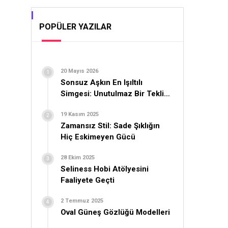
POPÜLER YAZILAR
20 Mayıs 2026
Sonsuz Aşkın En Işıltılı
Simgesi: Unutulmaz Bir Teklif
İçin Yüzük Seçimi
19 Kasım 2025
Zamansız Stil: Sade Şıklığın
Hiç Eskimeyen Gücü
28 Ekim 2025
Seliness Hobi Atölyesini
Faaliyete Geçti
2 Temmuz 2025
Oval Güneş Gözlüğü Modelleri