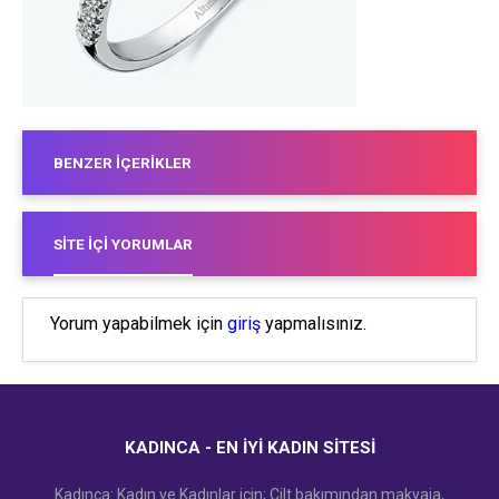
BENZER İÇERIKLER
SITE İÇI YORUMLAR
Yorum yapabilmek için
giriş
yapmalısınız.
KADINCA - EN İYI KADIN SITESI
Kadınca: Kadın ve Kadınlar için; Cilt bakımından makyaja,