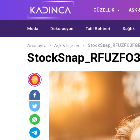
GÜZELLİK
AŞK &
Moda
Dekorasyon
Tatil Rehberi
Sağlık
StockSnap_RFUZFO3FG
Anasayfa
Aşk & İlişkiler
StockSnap_RFUZFO