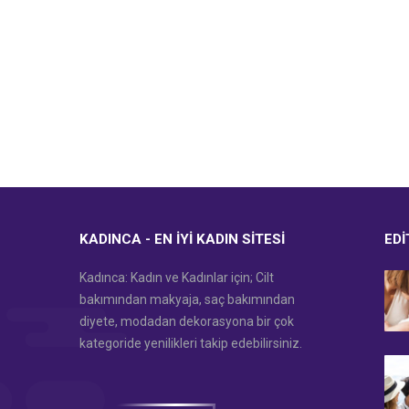
KADINCA - EN İYI KADIN SITESI
EDI
Kadınca: Kadın ve Kadınlar için; Cilt
bakımından makyaja, saç bakımından
diyete, modadan dekorasyona bir çok
kategoride yenilikleri takip edebilirsiniz.