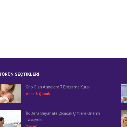
TÖRÜN SEÇTIKLERI
Grip Olan Annelere 7 Emzirme Kuralı
Anne & Çocuk
İlk Defa Seyahate Çıkacak Çiftlere Önemli
Tavsiyeler
Yaşam