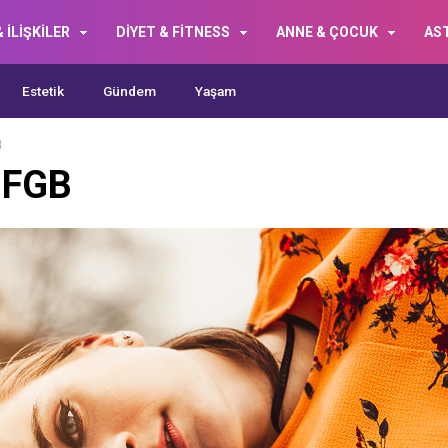
 İLİŞKİLER
DİYET & FİTNESS
ANNE & ÇOCUK
AS
Estetik
Gündem
Yaşam
B
3FGB