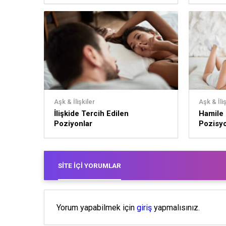
Aşk & İlişkiler
Aşk & İliş
İlişkide Tercih Edilen
Hamile 
Poziyonlar
Pozisyo
SITE İÇI YORUMLAR
Yorum yapabilmek için
giriş
yapmalısınız.