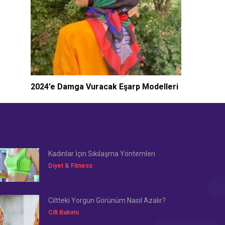
2024’e Damga Vuracak Eşarp Modelleri
Kadınlar İçin Sıkılaşma Yöntemleri
Diyet & Fitness
Ciltteki Yorgun Görünüm Nasıl Azalır?
Cilt Bakımı