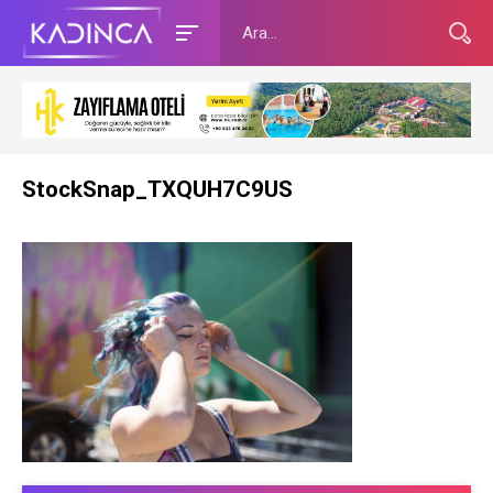
StockSnap_TXQUH7C9US