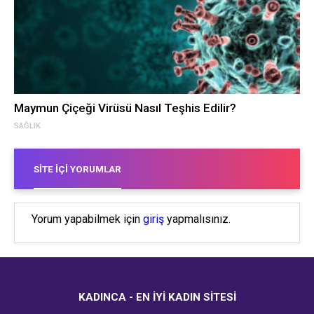
Maymun Çiçeği Virüsü Nasıl Teşhis Edilir?
SAĞLIK
SITE İÇI YORUMLAR
Yorum yapabilmek için
giriş
yapmalısınız.
KADINCA - EN İYI KADIN SITESI