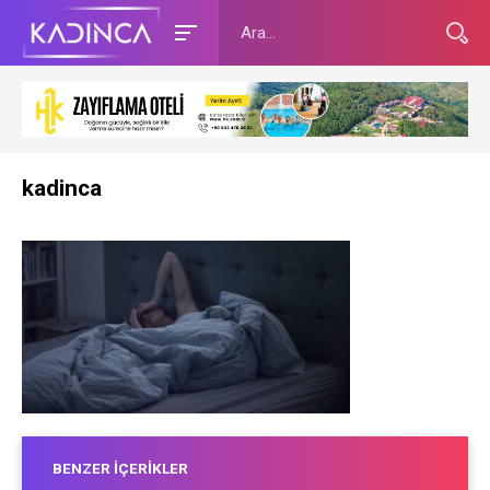
kadinca
BENZER İÇERIKLER