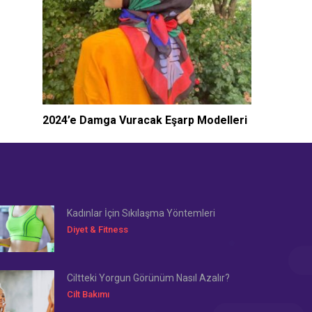
2024’e Damga Vuracak Eşarp Modelleri
Kadınlar İçin Sıkılaşma Yöntemleri
Diyet & Fitness
Ciltteki Yorgun Görünüm Nasıl Azalır?
Cilt Bakımı