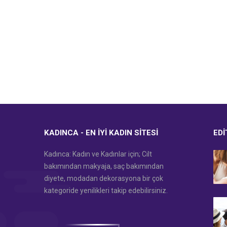
KADINCA - EN İYI KADIN SITESI
EDI
Kadınca: Kadın ve Kadınlar için; Cilt
bakımından makyaja, saç bakımından
diyete, modadan dekorasyona bir çok
kategoride yenilikleri takip edebilirsiniz.