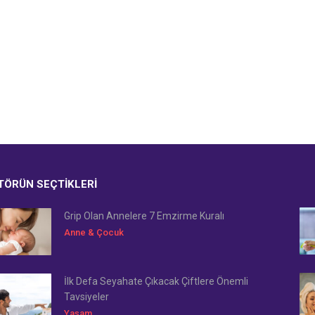
TÖRÜN SEÇTIKLERI
Grip Olan Annelere 7 Emzirme Kuralı
Anne & Çocuk
İlk Defa Seyahate Çıkacak Çiftlere Önemli
Tavsiyeler
Yaşam