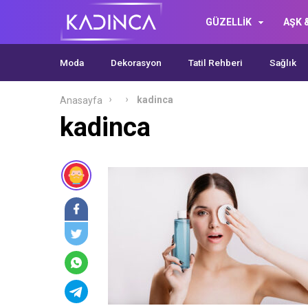
GÜZELLİK
AŞK &
Moda
Dekorasyon
Tatil Rehberi
Sağlık
kadinca
Anasayfa
kadinca