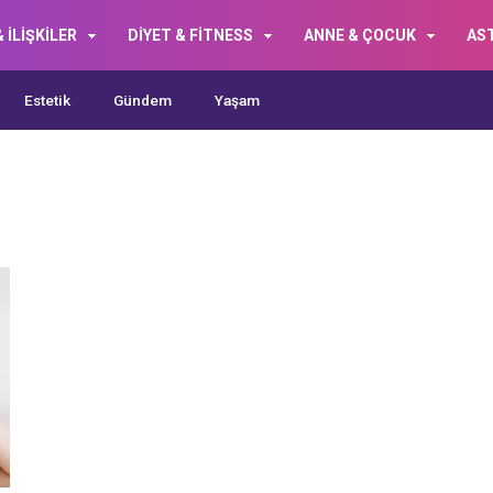
 İLİŞKİLER
DİYET & FİTNESS
ANNE & ÇOCUK
AS
Estetik
Gündem
Yaşam