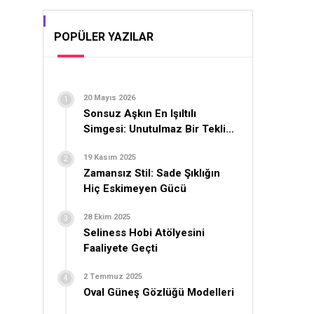
POPÜLER YAZILAR
20 Mayıs 2026
Sonsuz Aşkın En Işıltılı
Simgesi: Unutulmaz Bir Teklif
İçin Yüzük Seçimi
19 Kasım 2025
Zamansız Stil: Sade Şıklığın
Hiç Eskimeyen Gücü
28 Ekim 2025
Seliness Hobi Atölyesini
Faaliyete Geçti
2 Temmuz 2025
Oval Güneş Gözlüğü Modelleri