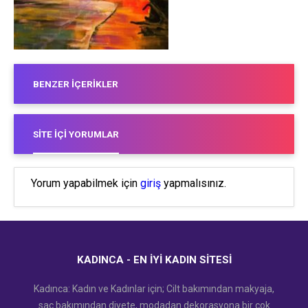
BENZER İÇERIKLER
SITE İÇI YORUMLAR
Yorum yapabilmek için
giriş
yapmalısınız.
KADINCA - EN İYI KADIN SITESI
Kadınca: Kadın ve Kadınlar için; Cilt bakımından makyaja,
saç bakımından diyete, modadan dekorasyona bir çok