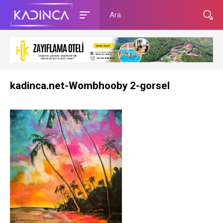
kadinca.net-Wombhooby 2-gorsel