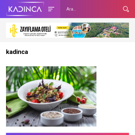
kadinca