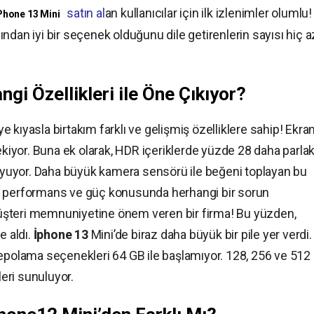
satın al
an kullanıcılar için ilk izlenimler olumlu!
Phone 13 Mini
ndan iyi bir seçenek olduğunu dile getirenlerin sayısı hiç a
gi Özellikleri ile Öne Çıkıyor?
ye kıyasla birtakım farklı ve gelişmiş özelliklere sahip! Ekra
çekiyor. Buna ek olarak, HDR içeriklerde yüzde 28 daha parla
 koyuyor. Daha büyük kamera sensörü ile beğeni toplayan bu
arın performans ve güç konusunda herhangi bir sorun
üşteri memnuniyetine önem veren bir firma! Bu yüzden,
te aldı.
İphone 13
Mini’de biraz daha büyük bir pile yer verdi.
depolama seçenekleri 64 GB ile başlamıyor. 128, 256 ve 512
eri sunuluyor.