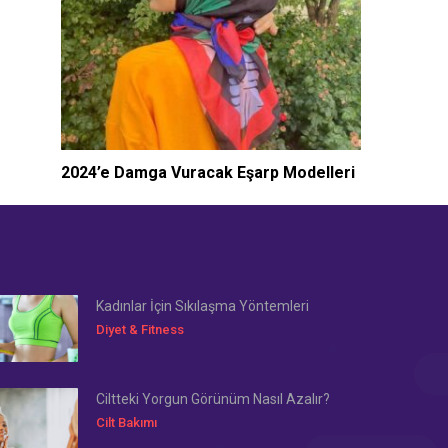
2024’e Damga Vuracak Eşarp Modelleri
Kadınlar İçin Sıkılaşma Yöntemleri
Diyet & Fitness
Ciltteki Yorgun Görünüm Nasıl Azalır?
Cilt Bakımı