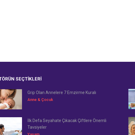
TÖRÜN SEÇTIKLERI
Grip Olan Annelere 7 Emzirme Kuralı
Anne & Çocuk
İlk Defa Seyahate Çıkacak Çiftlere Önemli
Tavsiyeler
Yaşam