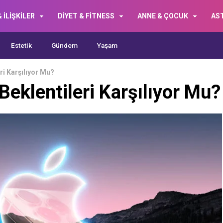
 İLİŞKİLER
DİYET & FİTNESS
ANNE & ÇOCUK
AS
Estetik
Gündem
Yaşam
ri Karşılıyor Mu?
eklentileri Karşılıyor Mu?