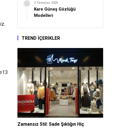
2 Temmuz 2025
Kare Güneş Gözlüğü
Modelleri
iz.
TREND İÇERİKLER
ne13
Zamansız Stil: Sade Şıklığın Hiç