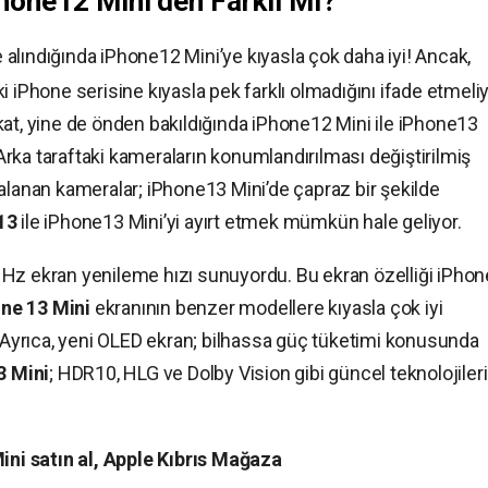
hone12 Mini’den Farklı Mı?
te alındığında iPhone12 Mini’ye kıyasla çok daha iyi! Ancak,
 iPhone serisine kıyasla pek farklı olmadığını ifade etmeliy
kat, yine de önden bakıldığında iPhone12 Mini ile iPhone13
rka taraftaki kameraların konumlandırılması değiştirilmiş
alanan kameralar; iPhone13 Mini’de çapraz bir şekilde
13
ile iPhone13 Mini’yi ayırt etmek mümkün hale geliyor.
 Hz ekran yenileme hızı sunuyordu. Bu ekran özelliği iPho
ne 13 Mini
ekranının benzer modellere kıyasla çok iyi
yrıca, yeni OLED ekran; bilhassa güç tüketimi konusunda
3 Mini
; HDR10, HLG ve Dolby Vision gibi güncel teknolojileri
ini satın al, Apple Kıbrıs Mağaza