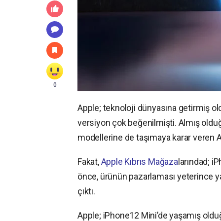
0
Apple; teknoloji dünyasına getirmiş old
versiyon çok beğenilmişti. Almış oldu
modellerine de taşımaya karar veren A
Fakat,
Apple Kıbrıs Mağaza
larındad; iP
önce, ürünün pazarlaması yeterince ya
çıktı.
Apple; iPhone12 Mini’de yaşamış olduğ