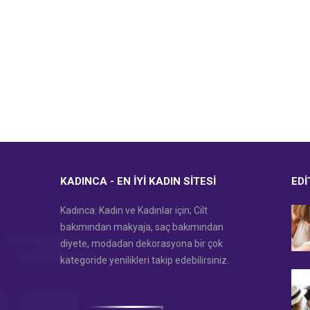
KADINCA - EN İYI KADIN SITESI
EDI
Kadınca: Kadın ve Kadınlar için; Cilt
bakımından makyaja, saç bakımından
diyete, modadan dekorasyona bir çok
kategoride yenilikleri takip edebilirsiniz.