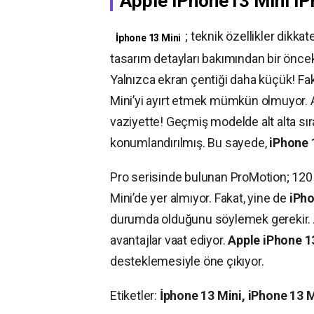
Apple iPhone13 Mini iP
; teknik özellikler dikka
İphone 13 Mini
tasarım detayları bakımından bir önceki
Yalnızca ekran çentiği daha küçük! Fa
Mini’yi ayırt etmek mümkün olmuyor. A
vaziyette! Geçmiş modelde alt alta sır
konumlandırılmış. Bu sayede,
iPhone 
Pro serisinde bulunan ProMotion; 120
Mini’de yer almıyor. Fakat, yine de
iPho
durumda olduğunu söylemek gerekir. A
avantajlar vaat ediyor.
Apple iPhone 1
desteklemesiyle öne çıkıyor.
Etiketler:
İphone 13 Mini, iPhone 13 M