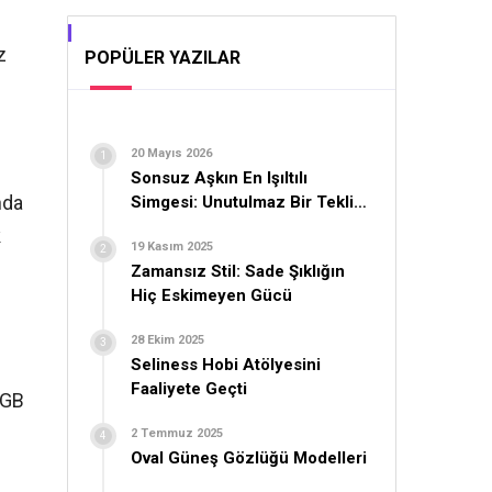
z
POPÜLER YAZILAR
20 Mayıs 2026
Sonsuz Aşkın En Işıltılı
nda
Simgesi: Unutulmaz Bir Teklif
İçin Yüzük Seçimi
k
19 Kasım 2025
Zamansız Stil: Sade Şıklığın
Hiç Eskimeyen Gücü
28 Ekim 2025
Seliness Hobi Atölyesini
Faaliyete Geçti
 GB
2 Temmuz 2025
Oval Güneş Gözlüğü Modelleri