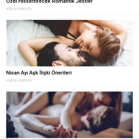
Özel Hissettirecek Romantik Jestler
AŞK & İLIŞKILER
Nisan Ayı Aşk İlişki Önerileri
AŞK & İLIŞKILER