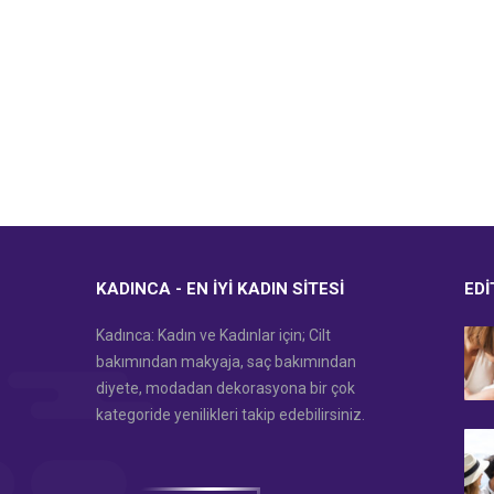
KADINCA - EN İYI KADIN SITESI
EDI
Kadınca: Kadın ve Kadınlar için; Cilt
bakımından makyaja, saç bakımından
diyete, modadan dekorasyona bir çok
kategoride yenilikleri takip edebilirsiniz.