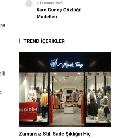
2 Temmuz 2025
Kare Güneş Gözlüğü
Modelleri
üre
TREND İÇERİKLER
lli
n
z.
Zamansız Stil: Sade Şıklığın Hiç