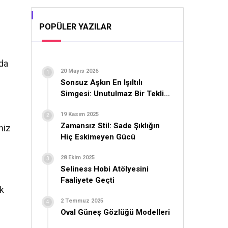
POPÜLER YAZILAR
 da
20 Mayıs 2026
Sonsuz Aşkın En Işıltılı
Simgesi: Unutulmaz Bir Teklif
İçin Yüzük Seçimi
19 Kasım 2025
Zamansız Stil: Sade Şıklığın
niz
Hiç Eskimeyen Gücü
28 Ekim 2025
Seliness Hobi Atölyesini
Faaliyete Geçti
ek
2 Temmuz 2025
Oval Güneş Gözlüğü Modelleri