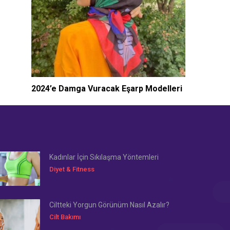
2024’e Damga Vuracak Eşarp Modelleri
Kadınlar İçin Sıkılaşma Yöntemleri
Diyet & Fitness
Ciltteki Yorgun Görünüm Nasıl Azalır?
Cilt Bakımı