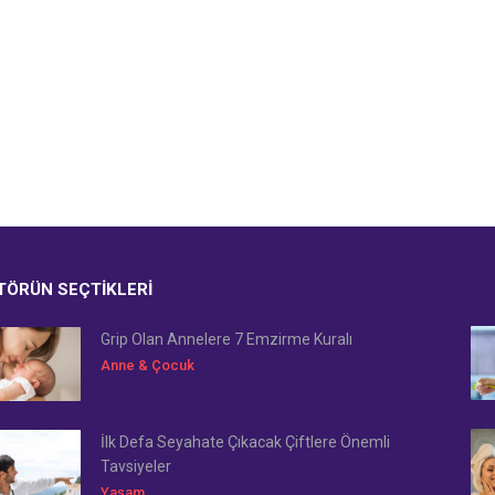
TÖRÜN SEÇTIKLERI
Grip Olan Annelere 7 Emzirme Kuralı
Anne & Çocuk
İlk Defa Seyahate Çıkacak Çiftlere Önemli
Tavsiyeler
Yaşam