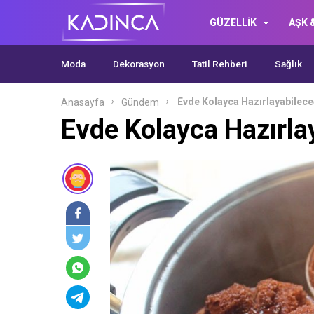
GÜZELLİK
AŞK &
Moda
Dekorasyon
Tatil Rehberi
Sağlık
Evde Kolayca Hazırlayabileceğ
Anasayfa
Gündem
Evde Kolayca Hazırlay