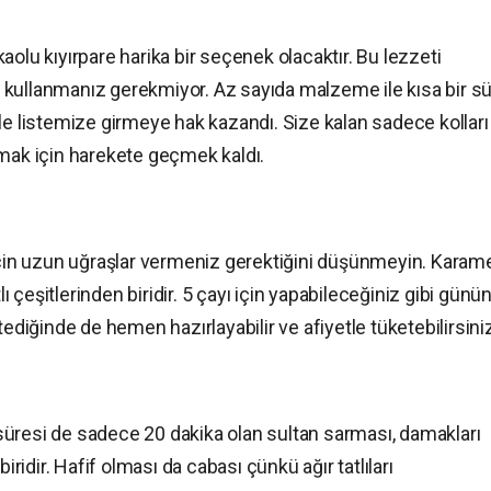
olu kıyırpare harika bir seçenek olacaktır. Bu lezzeti
 kullanmanız gerekmiyor. Az sayıda malzeme ile kısa bir s
le listemize girmeye hak kazandı. Size kalan sadece kolları
amak için harekete geçmek kaldı.
için uzun uğraşlar vermeniz gerektiğini düşünmeyin. Karame
lı çeşitlerinden biridir. 5 çayı için yapabileceğiniz gibi günü
tediğinde de hemen hazırlayabilir ve afiyetle tüketebilirsini
üresi de sadece 20 dakika olan sultan sarması, damakları
iridir. Hafif olması da cabası çünkü ağır tatlıları