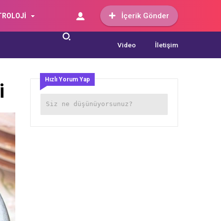
İçerik Gönder
TROLOJİ
Video
İletişim
Hızlı Yorum Yap
i