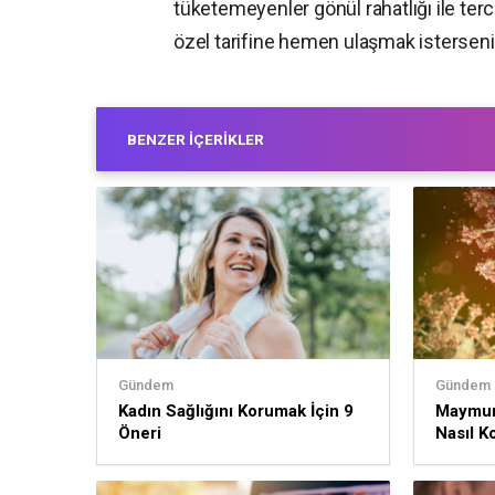
tüketemeyenler gönül rahatlığı ile tercih
özel tarifine hemen ulaşmak istersen
BENZER İÇERIKLER
Gündem
Gündem
Kadın Sağlığını Korumak İçin 9
Maymun
Öneri
Nasıl K